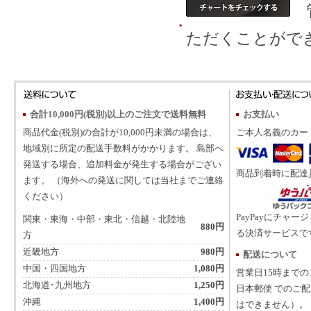
管
ただくことがで
合計10,000円(税別)以上のご注文で送料無料
お支払い
商品代金(税別)の合計が10,000円未満の場合は、
ご本人名義のカー
地域別に所定の配送手数料がかかります。 島部へ
発送する場合、追加料金が発生する場合がござい
商品到着時に配達
ます。 （海外への発送に関しては当社までご連絡
ください）
PayPayにチャー
関東・東海・中部・東北・信越・北陸地
880円
る決済サービスで
方
近畿地方
980円
配送について
中国・四国地方
1,080円
営業日15時まで
北海道･九州地方
1,250円
日本郵便 でのご
沖縄
1,400円
はできません）。