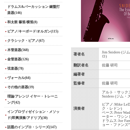
ドラムス&パーカッション 鍵盤打
楽器(146)
和太鼓 篠笛/横笛(8)
ピアノ/キーボード/オルガン(115)
クラシック・ピアノ(67)
木管楽器(568)
Jim Snidero 
著者名
ロ)
金管楽器(126)
翻訳者名
佐藤 研司
弦楽器(78)
編著者
ヴォーカル(64)
監修者
佐藤 研司
その他の楽器(19)
アルト・サックス:
理論/アレンジ イヤー・トレーニ
Snidero (ジム
ング(42)
ピアノ:Mike Le
演奏者
ク・レドン)
インプロヴィゼイション・メソッ
ベース:Peter Was
ーター・ワシント
ド(即興演奏/アドリブ)(30)
ドラムス:Joe Farn
ョー・ファンズワ
話題のインプロ・シリーズ(147)