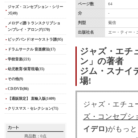
ページ数
64
ジャズ・コンセプション・シリー
ズ(49)
分
-
判型
菊倍
メロディ譜/トランスクリプショ
ン/プレイ・アロング(170)
出版社名
エー・ティー・
ビッグバンド/オーケストラ譜(95)
ジャズ・エチ
ドラムサークル 音楽療法(17)
ン」の著者
学校音楽(221)
ジム・スナイ
幼児教育/保育現場(35)
場!
その他(9)
CD/DVD(86)
【通販限定】 直輸入版(1409)
ジャズ・エチュ
クリスマス・セレクション(71)
ズ・コンセプシ
イデロ)
がもっと
商品数：0点