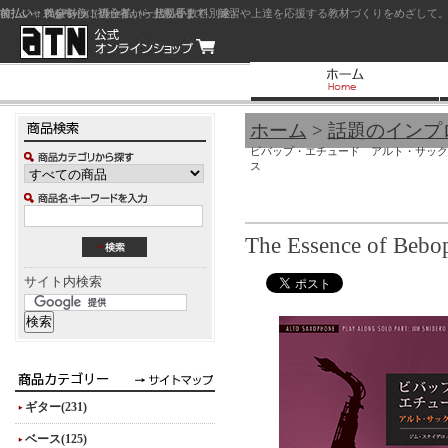
前払い：クレジットカード（一括払い）
後払い：代金引換（現金払い・代引手数料別途）
前払い：PayPay
ジャズを中心に初心者から上級者まで、練習や上達を応援する教材づくりをめざして。
ホーム
>
話題のインプ
ビバップ・エチュード アルト・サック
ス
The Essence of B
サイト内検索
ギター(231)
ベース(125)