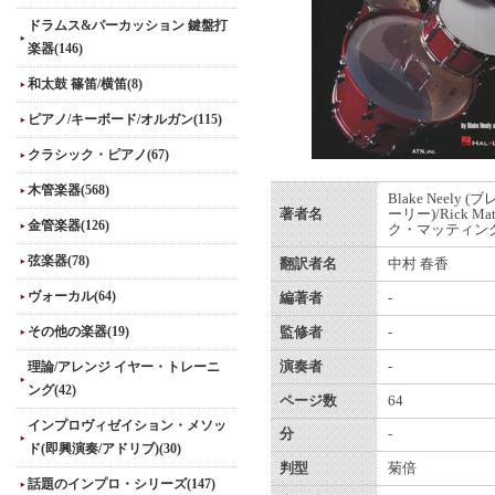
ドラムス&パーカッション 鍵盤打
楽器(146)
和太鼓 篠笛/横笛(8)
ピアノ/キーボード/オルガン(115)
クラシック・ピアノ(67)
木管楽器(568)
Blake Neely 
著者名
ーリー)/Rick Mat
金管楽器(126)
ク・マッティング
弦楽器(78)
翻訳者名
中村 春香
ヴォーカル(64)
編著者
-
その他の楽器(19)
監修者
-
理論/アレンジ イヤー・トレーニ
演奏者
-
ング(42)
ページ数
64
インプロヴィゼイション・メソッ
分
-
ド(即興演奏/アドリブ)(30)
判型
菊倍
話題のインプロ・シリーズ(147)