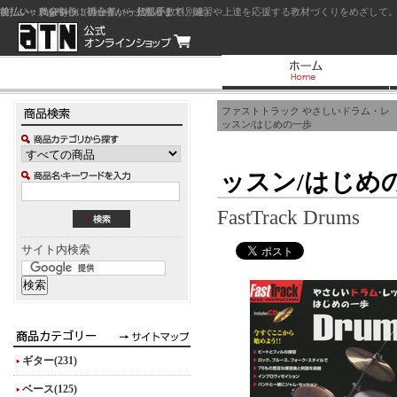
前払い：クレジットカード（一括払い）
後払い：代金引換（現金払い・代引手数料別途）
前払い：PayPay
ジャズを中心に初心者から上級者まで、練習や上達を応援する教材づくりをめざして。
ファストトラック やさしいドラム・レ
ッスン/はじめの一歩
ッスン/はじめ
FastTrack Drums
サイト内検索
ギター(231)
ベース(125)