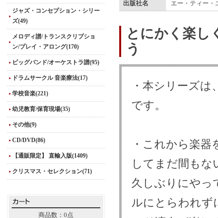
出版社名
エー・ティー・
ジャズ・コンセプション・シリー
ズ(49)
とにかく楽し
メロディ譜/トランスクリプショ
う
ン/プレイ・アロング(170)
ビッグバンド/オーケストラ譜(95)
ドラムサークル 音楽療法(17)
・本シリーズは
学校音楽(221)
です。
幼児教育/保育現場(35)
その他(9)
CD/DVD(86)
・これから楽器
【通販限定】 直輸入版(1409)
してまだ間もな
クリスマス・セレクション(71)
久しぶりにやっ
ルにとらわれず
商品数：0点