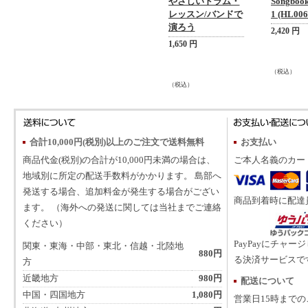
やさしいドラム・
Songbook 
レッスン/バンドで
1 (HL006
演ろう
2,420 円
1,650 円
（税込）
（税込）
合計10,000円(税別)以上のご注文で送料無料
お支払い
商品代金(税別)の合計が10,000円未満の場合は、
ご本人名義のカー
地域別に所定の配送手数料がかかります。 島部へ
発送する場合、追加料金が発生する場合がござい
商品到着時に配達
ます。 （海外への発送に関しては当社までご連絡
ください）
PayPayにチャー
関東・東海・中部・東北・信越・北陸地
880円
る決済サービスで
方
近畿地方
980円
配送について
中国・四国地方
1,080円
営業日15時まで