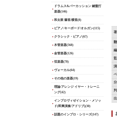
ドラムス&パーカッション 鍵盤打
楽器(146)
和太鼓 篠笛/横笛(8)
ピアノ/キーボード/オルガン(115)
著
クラシック・ピアノ(67)
翻
木管楽器(568)
編
金管楽器(126)
監
弦楽器(78)
演
ヴォーカル(64)
ペ
その他の楽器(19)
分
理論/アレンジ イヤー・トレーニ
判
ング(42)
出
インプロヴィゼイション・メソッ
ド(即興演奏/アドリブ)(30)
話題のインプロ・シリーズ(147)