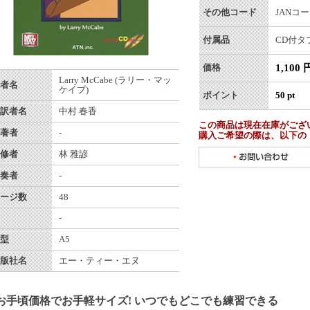
その他コード
JANコード
付属品
CD付タ
1,100 
価格
Larry McCabe (ラリー・マッ
者名
ケイブ)
ポイント
50 pt
訳者名
中村 春香
この商品は現在在庫がござ
著者
-
購入ご希望の際は、以下の
修者
林 雅諺
奏者
-
ージ数
48
-
型
A5
版社名
エー・ティー・エヌ
お手頃価格でお手軽サイズ! いつでもどこでも練習できる