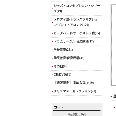
ジャズ・コンセプション・シリー
ズ(49)
メロディ譜/トランスクリプショ
ン/プレイ・アロング(170)
ビッグバンド/オーケストラ譜(95)
ドラムサークル 音楽療法(17)
学校音楽(221)
幼児教育/保育現場(35)
その他(9)
CD/DVD(86)
【通販限定】 直輸入版(1409)
クリスマス・セレクション(71)
商品数：0点