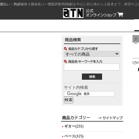
前払い：クレジットカード（一括払い）
後払い：代金引換（現金払い・代引手数料別途）
前払い：PayPay
ジャズを中心に初心者から上級者まで、練習や上
ク
ー
QWI
サイト内検索
ギター(231)
ベース(125)