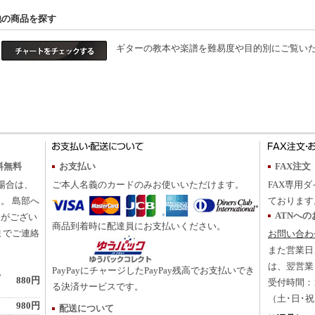
他の商品を探す
ギターの教本や楽譜を難易度や目的別にご覧いた
料無料
お支払い
FAX注文
の場合は、
ご本人名義のカードのみお使いいただけます。
FAX専用ダ
。 島部へ
ております
ATNへ
合がござい
商品到着時に配達員にお支払いください。
までご連絡
お問い合わ
また営業日
は、翌営業
PayPayにチャージしたPayPay残高でお支払いでき
地
880円
受付時間：10
る決済サービスです。
（土･日･
980円
配送について