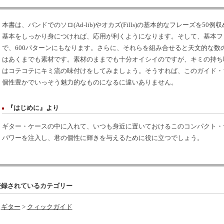
本書は、バンドでのソロ(Ad-lib)やオカズ(Fills)の基本的なフレーズを50
基本をしっかり身につければ、応用が利くようになります。そして、基本フ
で、600パターンにもなります。さらに、それらを組み合せると天文的な数
はあくまでも素材です。素材のままでも十分オイシイのですが、キミの持ち
はコテコテにキミ流の味付けをしてみましょう。そうすれば、このガイド・
個性豊かでいっそう魅力的なものになるに違いありません。
『はじめに』より
ギター・ケースの中に入れて、いつも身近に置いておけるこのコンパクト・
パワーを注入し、君の個性に輝きを与えるために役に立つでしょう。
登録されているカテゴリー
ギター
>
クィックガイド