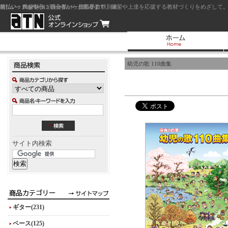
前払い：クレジットカード（一括払い）
後払い：代金引換（現金払い・代引手数料別途）
前払い：PayPay
ジャズを中心に初心者から上級者まで、練習や上達を応援する教材づくりをめざして。
幼児の歌 110曲集
サイト内検索
ギター(231)
ベース(125)