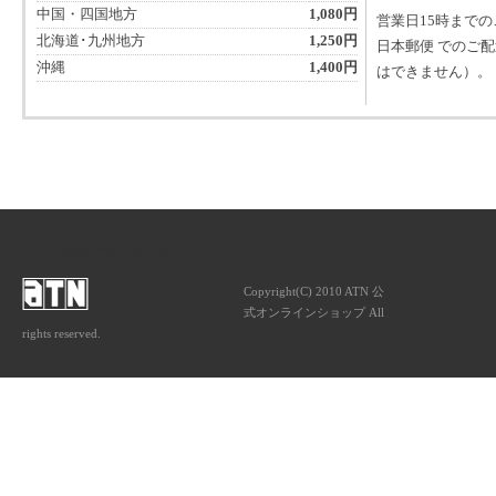
中国・四国地方
1,080円
営業日15時まで
北海道･九州地方
1,250円
日本郵便 でのご
沖縄
1,400円
はできません）。
ATNは音楽専門の出版社です。
Copyright(C) 2010 ATN 公
式オンラインショップ All
rights reserved.