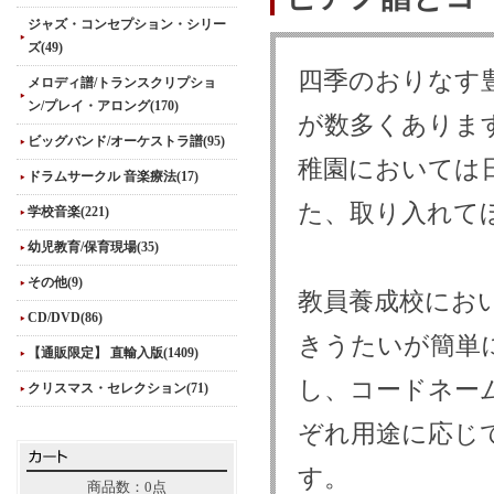
ジャズ・コンセプション・シリー
ズ(49)
四季のおりなす
メロディ譜/トランスクリプショ
ン/プレイ・アロング(170)
が数多くありま
ビッグバンド/オーケストラ譜(95)
稚園においては
ドラムサークル 音楽療法(17)
た、取り入れて
学校音楽(221)
幼児教育/保育現場(35)
その他(9)
教員養成校にお
CD/DVD(86)
きうたいが簡単
【通販限定】 直輸入版(1409)
し、コードネー
クリスマス・セレクション(71)
ぞれ用途に応じ
す。
商品数：0点