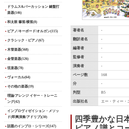
ドラムス&パーカッション 鍵盤打
楽器(146)
和太鼓 篠笛/横笛(8)
著者名
-
ピアノ/キーボード/オルガン(115)
翻訳者名
-
クラシック・ピアノ(67)
編著者
-
木管楽器(568)
監修者
-
金管楽器(126)
演奏者
-
弦楽器(78)
ページ数
168
ヴォーカル(64)
分
-
その他の楽器(19)
判型
B5
理論/アレンジ イヤー・トレーニ
出版社名
エー・ティー・
ング(42)
インプロヴィゼイション・メソッ
四季豊かな日
ド(即興演奏/アドリブ)(30)
ピアノ譜とコ
話題のインプロ・シリーズ(147)