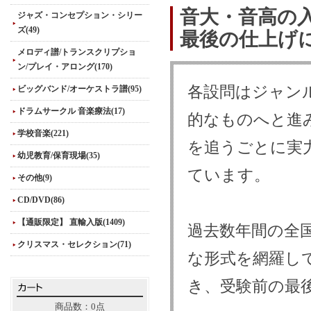
音大・音高の入
ジャズ・コンセプション・シリー
ズ(49)
最後の仕上げ
メロディ譜/トランスクリプショ
ン/プレイ・アロング(170)
各設問はジャン
ビッグバンド/オーケストラ譜(95)
ドラムサークル 音楽療法(17)
的なものへと進
学校音楽(221)
を追うごとに実
幼児教育/保育現場(35)
ています。
その他(9)
CD/DVD(86)
【通販限定】 直輸入版(1409)
過去数年間の全
クリスマス・セレクション(71)
な形式を網羅し
き、受験前の最
商品数：0点