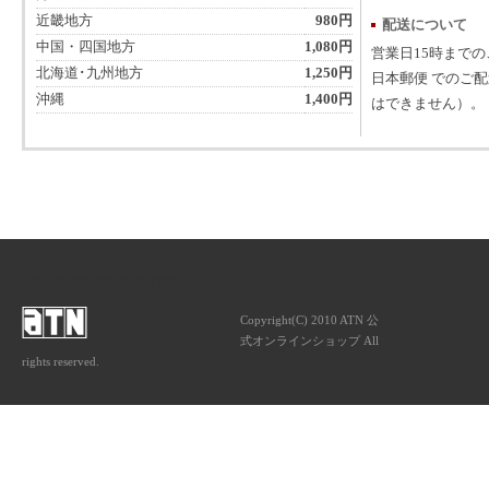
近畿地方
980円
配送について
中国・四国地方
1,080円
営業日15時まで
北海道･九州地方
1,250円
日本郵便 でのご
沖縄
1,400円
はできません）。
ATNは音楽専門の出版社です。
Copyright(C) 2010 ATN 公
式オンラインショップ All
rights reserved.