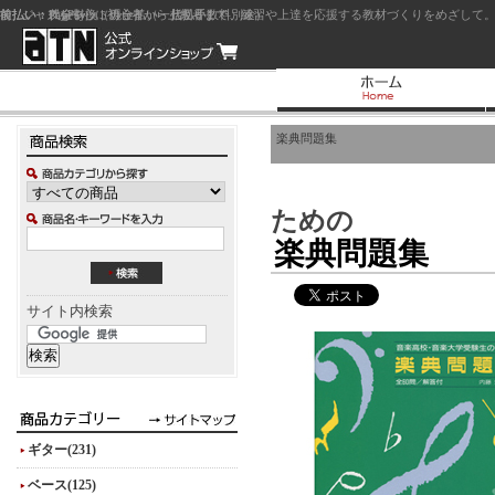
前払い：クレジットカード（一括払い）
後払い：代金引換（現金払い・代引手数料別途）
前払い：PayPay
ジャズを中心に初心者から上級者まで、練習や上達を応援する教材づくりをめざして。
楽典問題集
ための
楽典問題集
サイト内検索
ギター(231)
ベース(125)