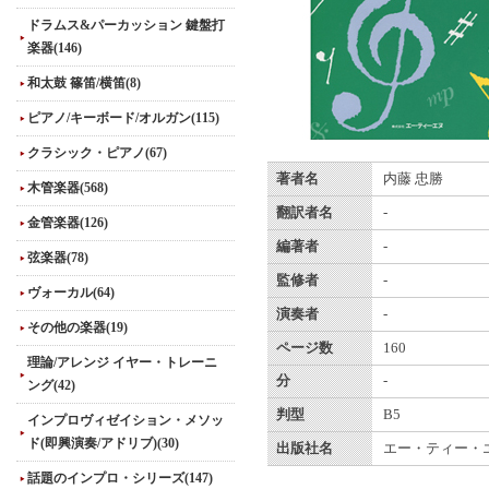
ドラムス&パーカッション 鍵盤打
楽器(146)
和太鼓 篠笛/横笛(8)
ピアノ/キーボード/オルガン(115)
クラシック・ピアノ(67)
著者名
内藤 忠勝
木管楽器(568)
翻訳者名
-
金管楽器(126)
編著者
-
弦楽器(78)
監修者
-
ヴォーカル(64)
演奏者
-
その他の楽器(19)
ページ数
160
理論/アレンジ イヤー・トレーニ
分
-
ング(42)
判型
B5
インプロヴィゼイション・メソッ
ド(即興演奏/アドリブ)(30)
出版社名
エー・ティー・
話題のインプロ・シリーズ(147)