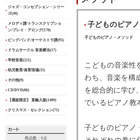
ジャズ・コンセプション・シリー
ズ(49)
子どものピアノ
メロディ譜/トランスクリプショ
ン/プレイ・アロング(170)
子どものピアノ・メソッド
ビッグバンド/オーケストラ譜(95)
ドラムサークル 音楽療法(17)
学校音楽(221)
こどもの音楽性
幼児教育/保育現場(35)
わち、音楽を構
その他(9)
を総合的に学び
CD/DVD(86)
【通販限定】 直輸入版(1409)
でいるピアノ教
クリスマス・セレクション(71)
子どものピアノ・
商品数：0点