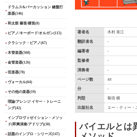
ドラムス&パーカッション 鍵盤打
楽器(146)
和太鼓 篠笛/横笛(8)
著者名
木村 美江
ピアノ/キーボード/オルガン(115)
翻訳者名
-
クラシック・ピアノ(67)
編著者
-
木管楽器(568)
監修者
-
金管楽器(126)
演奏者
-
弦楽器(78)
ページ数
48
ヴォーカル(64)
分
-
その他の楽器(19)
判型
菊倍 横
理論/アレンジ イヤー・トレーニ
出版社名
エー・ティー・
ング(42)
インプロヴィゼイション・メソッ
バイエルとは
ド(即興演奏/アドリブ)(30)
メソッド
話題のインプロ・シリーズ(147)