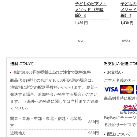
子どものピアノ・
子どもの
メソッド 《初級
メソッド
編》 3
編》 4
1,430 円
1,430 円
（税込）
（税込）
合計10,000円(税別)以上のご注文で送料無料
お支払い
商品代金(税別)の合計が10,000円未満の場合は、
ご本人名義のカー
地域別に所定の配送手数料がかかります。 島部へ
発送する場合、追加料金が発生する場合がござい
商品到着時に配達
ます。 （海外への発送に関しては当社までご連絡
ください）
PayPayにチャー
関東・東海・中部・東北・信越・北陸地
880円
る決済サービスで
方
近畿地方
980円
配送について