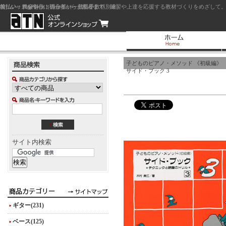
前払い：クレジットカード（一括払い）
後払い：代金引換（現金払い・代引手数料別途）
前払い：PayPay
ジャズを中心に初心者から上級者まで、練習や上達を応援する教材づくりをめざして。
子どものピアノ・メソッド 《初級編》
サイド・ブック 3
サイト内検索
ギター(231)
ベース(125)