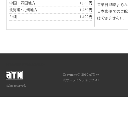
中国・四国地方
1,080円
営業日15時まで
北海道･九州地方
1,250円
日本郵便 でのご
沖縄
1,400円
はできません）。
ATNは音楽専門の出版社です。
Copyright(C) 2010 ATN 公
式オンラインショップ All
rights reserved.