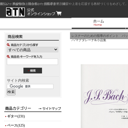
前払い：クレジットカード（一括払い）
後払い：代金引換（現金払い・代引手数料別途）
前払い：PayPay
ジャズを中心に初心者から上級者まで、練習や上達を応援する教材づくりをめざして。
レスナーのための指導のポイント バッ
ハ/マグダレーナ&小品集
サイト内検索
ギター(231)
ベース(125)