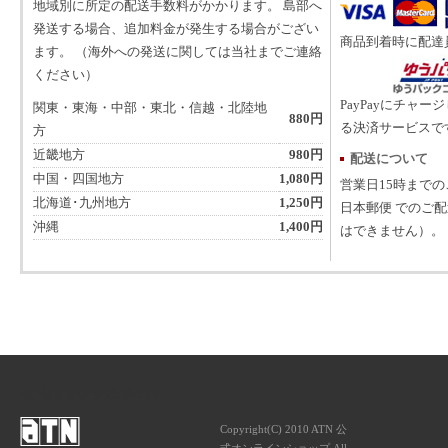
地域別に所定の配送手数料がかかります。 島部へ
発送する場合、追加料金が発生する場合がござい
商品到着時に配達
ます。 （海外への発送に関しては当社までご連絡
ください）
PayPayにチャー
関東・東海・中部・東北・信越・北陸地
880円
る決済サービスで
方
近畿地方
980円
配送について
中国・四国地方
1,080円
営業日15時まで
北海道･九州地方
1,250円
日本郵便 でのご
沖縄
1,400円
はできません）。
ATNは音楽専門の出版社です。
Copyright(C) 2010 ATN 公