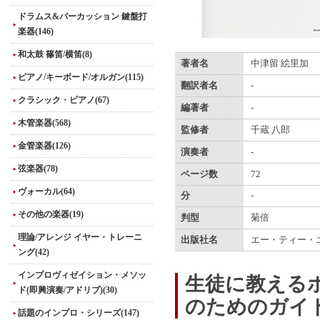
ドラムス&パーカッション 鍵盤打
楽器(146)
和太鼓 篠笛/横笛(8)
著者名
中津留 絵里加
ピアノ/キーボード/オルガン(115)
翻訳者名
-
クラシック・ピアノ(67)
編著者
-
木管楽器(568)
監修者
千蔵 八郎
金管楽器(126)
演奏者
-
弦楽器(78)
ページ数
72
ヴォーカル(64)
分
-
その他の楽器(19)
判型
菊倍
理論/アレンジ イヤー・トレーニ
出版社名
エー・ティー・
ング(42)
インプロヴィゼイション・メソッ
生徒に教える
ド(即興演奏/アドリブ)(30)
のためのガイ
話題のインプロ・シリーズ(147)