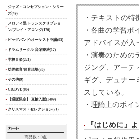
ジャズ・コンセプション・シリー
ズ(49)
・テキストの特
メロディ譜/トランスクリプショ
・各曲の学習ポ
ン/プレイ・アロング(170)
ビッグバンド/オーケストラ譜(95)
アドバイスが入
ドラムサークル 音楽療法(17)
・演奏のための
学校音楽(221)
ジング、アーテ
幼児教育/保育現場(35)
ギグ、デュナー
その他(9)
CD/DVD(86)
スしている。
【通販限定】 直輸入版(1409)
・理論上のポイ
クリスマス・セレクション(71)
『はじめに』よ
商品数：0点