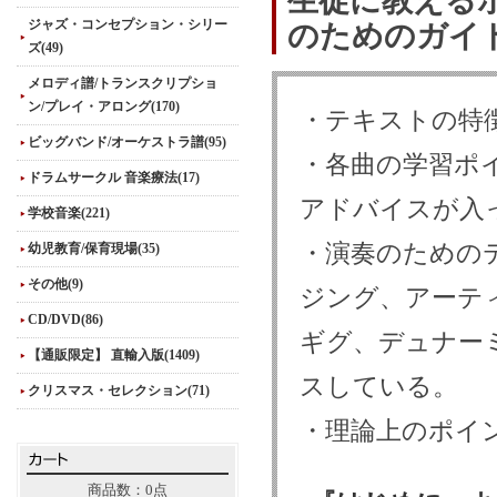
生徒に教える
ジャズ・コンセプション・シリー
のためのガイ
ズ(49)
メロディ譜/トランスクリプショ
ン/プレイ・アロング(170)
・テキストの特
ビッグバンド/オーケストラ譜(95)
・各曲の学習ポ
ドラムサークル 音楽療法(17)
アドバイスが入
学校音楽(221)
・演奏のための
幼児教育/保育現場(35)
その他(9)
ジング、アーテ
CD/DVD(86)
ギグ、デュナー
【通販限定】 直輸入版(1409)
スしている。
クリスマス・セレクション(71)
・理論上のポイ
商品数：0点