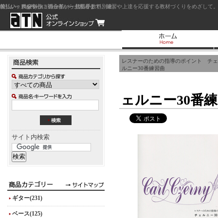
前払い：クレジットカード（一括払い）
後払い：代金引換（現金払い・代引手数料別途）
前払い：PayPay
ジャズを中心に初心者から上級者まで、練習や上達を応援する教材づくりをめざして。
レスナーのための指導のポイント チェ
ルニー30番練習曲
ェルニー30番
サイト内検索
ギター(231)
ベース(125)