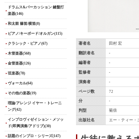
ドラムス&パーカッション 鍵盤打
楽器(146)
和太鼓 篠笛/横笛(8)
ピアノ/キーボード/オルガン(115)
クラシック・ピアノ(67)
著者名
田村 宏
翻訳者名
-
木管楽器(568)
編著者
-
金管楽器(126)
監修者
-
弦楽器(78)
演奏者
-
ヴォーカル(64)
ページ数
72
その他の楽器(19)
分
-
理論/アレンジ イヤー・トレーニ
ング(42)
判型
菊倍
インプロヴィゼイション・メソッ
出版社名
エー・ティー・
ド(即興演奏/アドリブ)(30)
話題のインプロ・シリーズ(147)