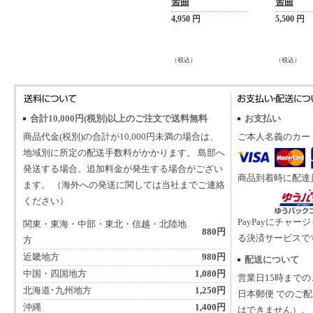
習曲
習曲
4,950 円
5,500 円
（税込）
（税込）
合計10,000円(税別)以上のご注文で送料無料
お支払い
商品代金(税別)の合計が10,000円未満の場合は、
ご本人名義のカー
地域別に所定の配送手数料がかかります。 島部へ
発送する場合、追加料金が発生する場合がござい
商品到着時に配達
ます。 （海外への発送に関しては当社までご連絡
ください）
PayPayにチャー
関東・東海・中部・東北・信越・北陸地
880円
る決済サービスで
方
近畿地方
980円
配送について
中国・四国地方
1,080円
営業日15時まで
北海道･九州地方
1,250円
日本郵便 でのご
沖縄
1,400円
はできません）。