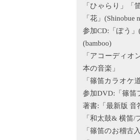
「ひゃらり」「笛吹抒
「花」(Shinobue no
参加CD:「ぽう」(
(bamboo)
「アコーディオ
本の音楽」
「篠笛カラオケ道場
参加DVD:「篠笛フェ
著書:「最新版 音
「和太鼓& 横笛/
「篠笛のお稽古入門