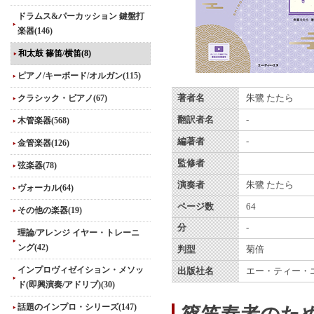
ドラムス&パーカッション 鍵盤打
楽器(146)
和太鼓 篠笛/横笛(8)
ピアノ/キーボード/オルガン(115)
クラシック・ピアノ(67)
著者名
朱鷺 たたら
翻訳者名
-
木管楽器(568)
編著者
-
金管楽器(126)
監修者
弦楽器(78)
演奏者
朱鷺 たたら
ヴォーカル(64)
ページ数
64
その他の楽器(19)
分
-
理論/アレンジ イヤー・トレーニ
ング(42)
判型
菊倍
インプロヴィゼイション・メソッ
出版社名
エー・ティー・
ド(即興演奏/アドリブ)(30)
話題のインプロ・シリーズ(147)