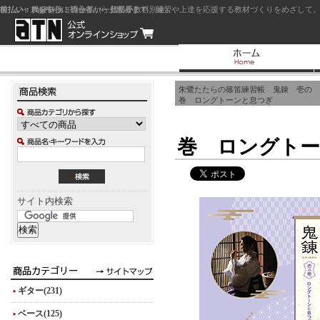
前払い：クレジットカード（一括払い）
後払い：代金引換（現金払い・代引手数料別途）
前払い：PayPay
ジャズを中心に初心者から上級者まで、練習や上達を応援する教材づくりをめざして。
朱鷺たたらの篠笛練習帳 鬼錬 壱の
巻 ロングトーンと息つぎ
巻 ロングト
サイト内検索
ギター(231)
ベース(125)