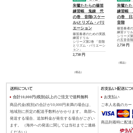
朱鷺たたらの篠笛
朱鷺たた
練習帳 鬼錬 弐
練習帳 
の巻 音階(スケー
の巻 日
ル)とリズム・バリ
音階
エーション
篠笛奏者
練習ドリ
篠笛奏者のための実践
シリーズ第
練習ドリル
の五音音
シリーズ第2巻 「音階
2,750 円
とリズム・バリエーシ
ョン」
2,750 円
（税込）
（税込）
合計10,000円(税別)以上のご注文で送料無料
お支払い
商品代金(税別)の合計が10,000円未満の場合は、
ご本人名義のカー
地域別に所定の配送手数料がかかります。 島部へ
発送する場合、追加料金が発生する場合がござい
商品到着時に配達
ます。 （海外への発送に関しては当社までご連絡
ください）