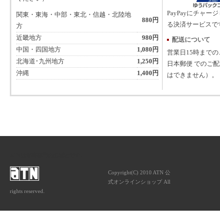
PayPayにチャー
関東・東海・中部・東北・信越・北陸地
880円
る決済サービスで
方
近畿地方
980円
配送について
中国・四国地方
1,080円
営業日15時まで
北海道･九州地方
1,250円
日本郵便 でのご
沖縄
1,400円
はできません）。
ATNは音楽専門の出版社です。
Copyright(C) 2010 ATN 公
式オンラインショップ All
rights reserved.