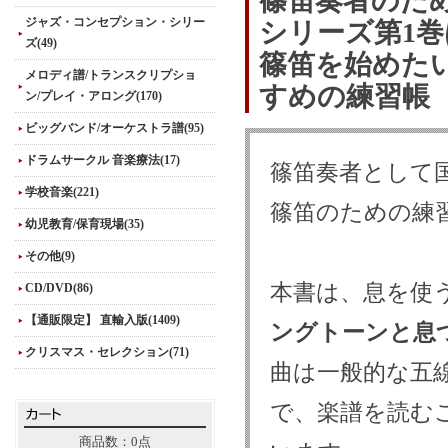
篠笛奏者のた
ジャズ・コンセプション・シリー
シリーズ第1
ズ(49)
篠笛を始めた
メロディ譜/トランスクリプショ
すめの練習帳
ン/プレイ・アロング(170)
ビッグバンド/オーケストラ譜(95)
ドラムサークル 音楽療法(17)
篠笛奏者として
学校音楽(221)
篠笛のための練
幼児教育/保育現場(35)
その他(9)
本書は、息を使
CD/DVD(86)
【通販限定】 直輸入版(1409)
ングトーンと息
クリスマス・セレクション(71)
曲は一般的な五
で、楽譜を読む
商品数：0点