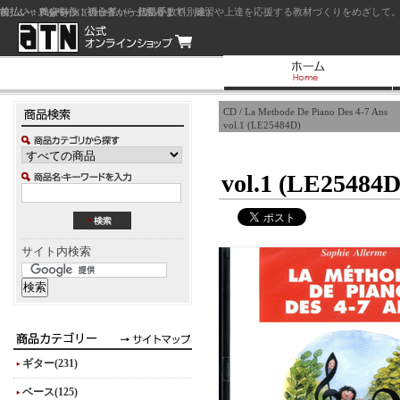
前払い：クレジットカード（一括払い）
後払い：代金引換（現金払い・代引手数料別途）
前払い：PayPay
ジャズを中心に初心者から上級者まで、練習や上達を応援する教材づくりをめざして。
CD / La Methode De Piano Des 4-7 Ans
vol.1 (LE25484D)
vol.1 (LE25484D
サイト内検索
ギター(231)
ベース(125)