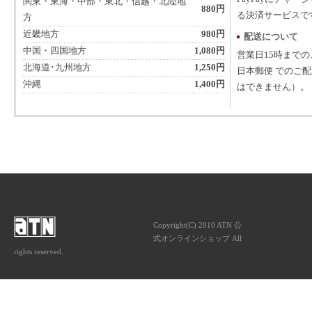
関東・東海・中部・東北・信越・北陸地
880円
る決済サービスで
方
近畿地方
980円
配送について
中国・四国地方
1,080円
営業日15時まで
北海道･九州地方
1,250円
日本郵便 でのご
沖縄
1,400円
はできません）。
ATNは音楽専門の出版社です。
Copyright(C) 2010 ATN 公
式オンラインショップ All
rights reserved.