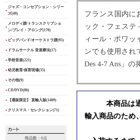
ジャズ・コンセプション・シリー
フランス国内に
ズ(49)
メロディ譜/トランスクリプショ
ック・フェステ
ン/プレイ・アロング(170)
ィール・ポワッャ・
ビッグバンド/オーケストラ譜(95)
ンでも使用されている
ドラムサークル 音楽療法(17)
学校音楽(221)
Des 4-7 An
幼児教育/保育現場(35)
その他(9)
CD/DVD(86)
【通販限定】 直輸入版(1409)
本商品は
クリスマス・セレクション(71)
輸入商品のため
商品数：0点