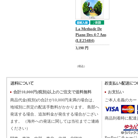
La Methode De
Piano Des 4-7 Ans
(LE25484)
3,190 円
（税込）
合計10,000円(税別)以上のご注文で送料無料
お支払い
商品代金(税別)の合計が10,000円未満の場合は、
ご本人名義のカー
地域別に所定の配送手数料がかかります。 島部へ
発送する場合、追加料金が発生する場合がござい
商品到着時に配達
ます。 （海外への発送に関しては当社までご連絡
ください）
PayPayにチャー