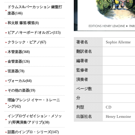
ドラムス&パーカッション 鍵盤打
楽器(146)
和太鼓 篠笛/横笛(8)
ピアノ/キーボード/オルガン(115)
クラシック・ピアノ(67)
著者名
Sophie Allerme
翻訳者名
木管楽器(568)
編著者
金管楽器(126)
監修者
弦楽器(78)
演奏者
ヴォーカル(64)
ページ数
その他の楽器(19)
分
理論/アレンジ イヤー・トレーニ
ング(42)
判型
CD
インプロヴィゼイション・メソッ
出版社名
Henry Lemoine
ド(即興演奏/アドリブ)(30)
話題のインプロ・シリーズ(147)