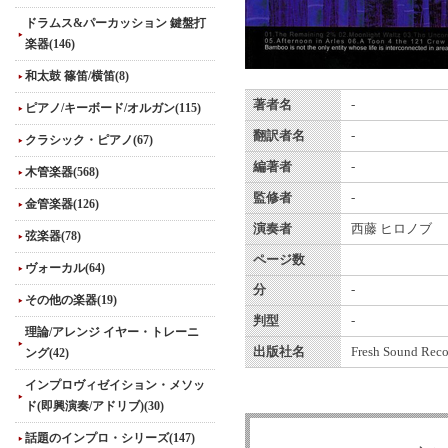
ドラムス&パーカッション 鍵盤打
楽器(146)
和太鼓 篠笛/横笛(8)
著者名
-
ピアノ/キーボード/オルガン(115)
翻訳者名
-
クラシック・ピアノ(67)
編著者
-
木管楽器(568)
監修者
-
金管楽器(126)
演奏者
西藤 ヒロノブ
弦楽器(78)
ページ数
ヴォーカル(64)
分
-
その他の楽器(19)
判型
-
理論/アレンジ イヤー・トレーニ
出版社名
Fresh Sound Reco
ング(42)
インプロヴィゼイション・メソッ
ド(即興演奏/アドリブ)(30)
話題のインプロ・シリーズ(147)