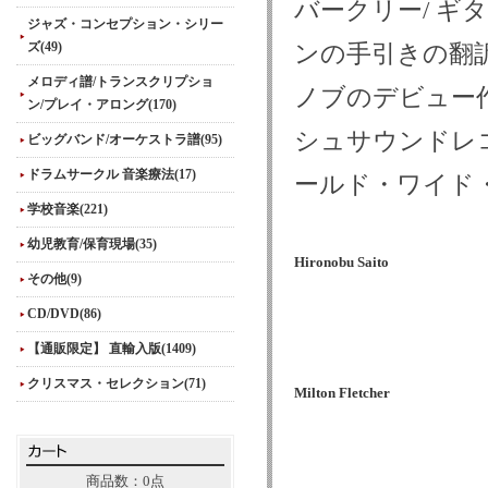
バークリー/ 
ジャズ・コンセプション・シリー
ズ(49)
ンの手引きの翻
メロディ譜/トランスクリプショ
ノブのデビュー作
ン/プレイ・アロング(170)
シュサウンドレ
ビッグバンド/オーケストラ譜(95)
ドラムサークル 音楽療法(17)
ールド・ワイド
学校音楽(221)
幼児教育/保育現場(35)
Hironobu Saito
その他(9)
CD/DVD(86)
【通販限定】 直輸入版(1409)
クリスマス・セレクション(71)
Milton Fletcher
商品数：0点