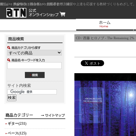
前払い：クレジットカード（一括払い）
後払い：代金引換（現金払い・代引手数料別途）
前払い：PayPay
ジャズを中心に初心者から上級者まで、練習や上達を応援する教材づくりをめざして。
CD / 西藤 ヒロノブ - The Remaining 2%
サイト内検索
ギター(231)
ベース(125)