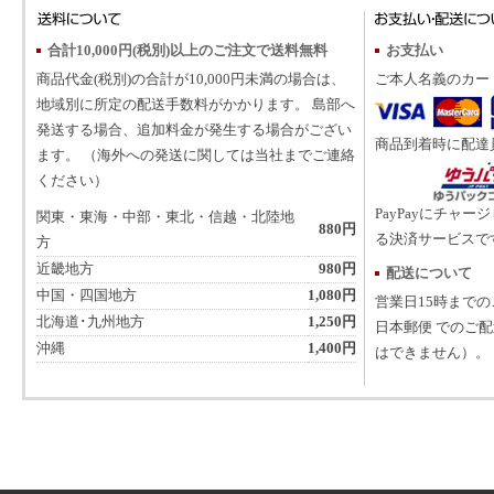
合計10,000円(税別)以上のご注文で送料無料
お支払い
商品代金(税別)の合計が10,000円未満の場合は、
ご本人名義のカー
地域別に所定の配送手数料がかかります。 島部へ
発送する場合、追加料金が発生する場合がござい
商品到着時に配達
ます。 （海外への発送に関しては当社までご連絡
ください）
PayPayにチャー
関東・東海・中部・東北・信越・北陸地
880円
る決済サービスで
方
近畿地方
980円
配送について
中国・四国地方
1,080円
営業日15時まで
北海道･九州地方
1,250円
日本郵便 でのご
沖縄
1,400円
はできません）。