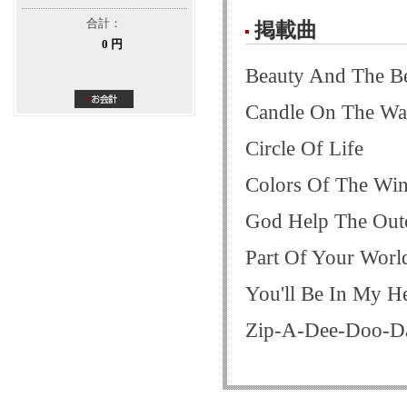
合計：
掲載曲
0 円
Beauty And The Be
Candle On The Wa
Circle Of Life
Colors Of The Wi
God Help The Outc
Part Of Your Worl
You'll Be In My He
Zip-A-Dee-Doo-D