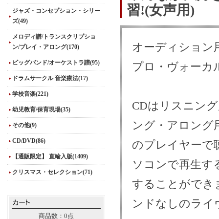
習!(女声用)
ジャズ・コンセプション・シリー
ズ(49)
メロディ譜/トランスクリプショ
オーディション
ン/プレイ・アロング(170)
ビッグバンド/オーケストラ譜(95)
プロ・ヴォーカ
ドラムサークル 音楽療法(17)
学校音楽(221)
CDはリスニン
幼児教育/保育現場(35)
ング・アロング
その他(9)
CD/DVD(86)
のプレイヤーで
【通販限定】 直輸入版(1409)
ソコンで再生す
クリスマス・セレクション(71)
することができ
ンドなしのライ
商品数：0点