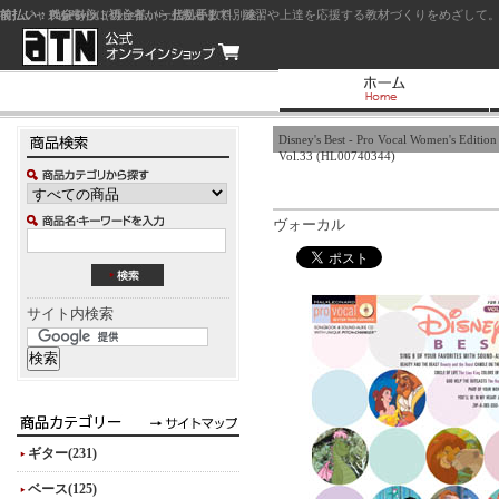
前払い：クレジットカード（一括払い）
後払い：代金引換（現金払い・代引手数料別途）
前払い：PayPay
ジャズを中心に初心者から上級者まで、練習や上達を応援する教材づくりをめざして。
Disney's Best - Pro Vocal Women's Edition
Vol.33 (HL00740344)
ヴォーカル
サイト内検索
ギター(231)
ベース(125)