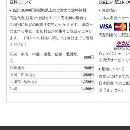
合計10,000円(税別)以上のご注文で送料無料
お支払い
商品代金(税別)の合計が10,000円未満の場合は、
ご本人名義のカー
地域別に所定の配送手数料がかかります。 島部へ
発送する場合、追加料金が発生する場合がござい
商品到着時に配達
ます。 （海外への発送に関しては当社までご連絡
ください）
PayPayにチャー
関東・東海・中部・東北・信越・北陸地
880円
る決済サービスで
方
近畿地方
980円
配送について
中国・四国地方
1,080円
営業日15時まで
北海道･九州地方
1,250円
日本郵便 でのご
沖縄
1,400円
はできません）。