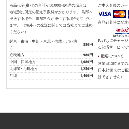
商品代金(税別)の合計が10,000円未満の場合は、
ご本人名義のカー
地域別に所定の配送手数料がかかります。 島部へ
発送する場合、追加料金が発生する場合がござい
商品到着時に配達
ます。 （海外への発送に関しては当社までご連絡
ください）
PayPayにチャー
関東・東海・中部・東北・信越・北陸地
880円
る決済サービスで
方
近畿地方
980円
配送について
中国・四国地方
1,080円
営業日15時まで
北海道･九州地方
1,250円
日本郵便 でのご
沖縄
1,400円
はできません）。
ATNは音楽専門の出版社です。