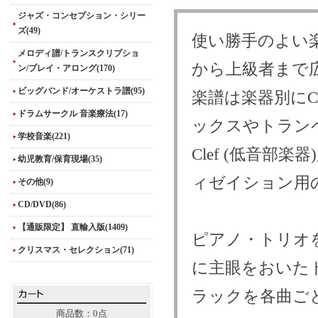
ジャズ・コンセプション・シリー
ズ(49)
使い勝手のよい
メロディ譜/トランスクリプショ
から上級者まで
ン/プレイ・アロング(170)
ビッグバンド/オーケストラ譜(95)
楽譜は楽器別にC
ドラムサークル 音楽療法(17)
ックスやトランペッ
学校音楽(221)
Clef (低音
幼児教育/保育現場(35)
ィゼイション用
その他(9)
CD/DVD(86)
【通販限定】 直輸入版(1409)
ピアノ・トリオ
クリスマス・セレクション(71)
に主眼をおいた
ラックを各曲ご
商品数：0点