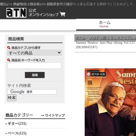
前払い：クレジットカード（一括払い）
後払い：代金引換（現金払い・代引手数料別途）
前払い：PayPay
ジャズを中心に初心者から上級者まで、練習や上達を応援する教材づくりをめざして。
ホーム
>
メロディ譜/トランスクリプシ
Sammy Nestico- Jazz Play-Along Vol.125
(HL00843187)
サイト内検索
ギター(231)
ベース(125)