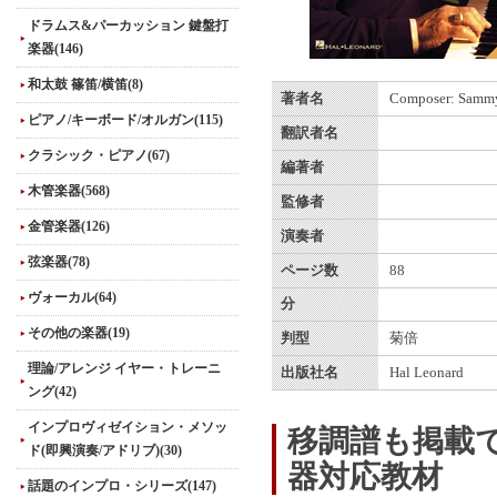
ドラムス&パーカッション 鍵盤打
楽器(146)
和太鼓 篠笛/横笛(8)
著者名
Composer: Sammy
ピアノ/キーボード/オルガン(115)
翻訳者名
クラシック・ピアノ(67)
編著者
木管楽器(568)
監修者
金管楽器(126)
演奏者
弦楽器(78)
ページ数
88
ヴォーカル(64)
分
その他の楽器(19)
判型
菊倍
理論/アレンジ イヤー・トレーニ
出版社名
Hal Leonard
ング(42)
インプロヴィゼイション・メソッ
移調譜も掲載
ド(即興演奏/アドリブ)(30)
器対応教材
話題のインプロ・シリーズ(147)