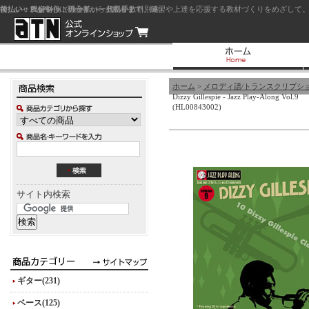
前払い：クレジットカード（一括払い）
後払い：代金引換（現金払い・代引手数料別途）
前払い：PayPay
ジャズを中心に初心者から上級者まで、練習や上達を応援する教材づくりをめざして。
ホーム
>
メロディ譜/トランスクリプシ
Dizzy Gillespie - Jazz Play-Along Vol.9
(HL00843002)
サイト内検索
ギター(231)
ベース(125)