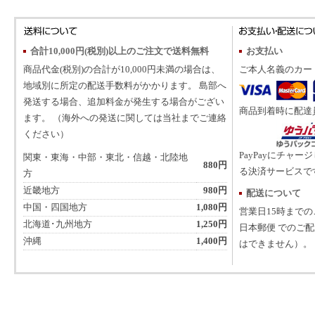
合計10,000円(税別)以上のご注文で送料無料
お支払い
商品代金(税別)の合計が10,000円未満の場合は、
ご本人名義のカー
地域別に所定の配送手数料がかかります。 島部へ
発送する場合、追加料金が発生する場合がござい
商品到着時に配達
ます。 （海外への発送に関しては当社までご連絡
ください）
PayPayにチャー
関東・東海・中部・東北・信越・北陸地
880円
る決済サービスで
方
近畿地方
980円
配送について
中国・四国地方
1,080円
営業日15時まで
北海道･九州地方
1,250円
日本郵便 でのご
沖縄
1,400円
はできません）。