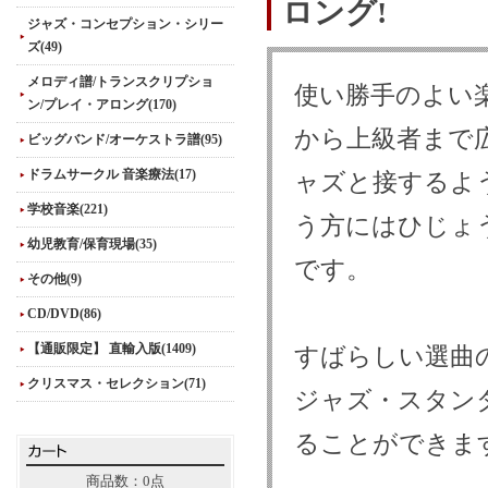
ロング!
ジャズ・コンセプション・シリー
ズ(49)
メロディ譜/トランスクリプショ
使い勝手のよい
ン/プレイ・アロング(170)
から上級者まで
ビッグバンド/オーケストラ譜(95)
ドラムサークル 音楽療法(17)
ャズと接するよ
学校音楽(221)
う方にはひじょ
幼児教育/保育現場(35)
です。
その他(9)
CD/DVD(86)
【通販限定】 直輸入版(1409)
すばらしい選曲
クリスマス・セレクション(71)
ジャズ・スタン
ることができま
商品数：0点