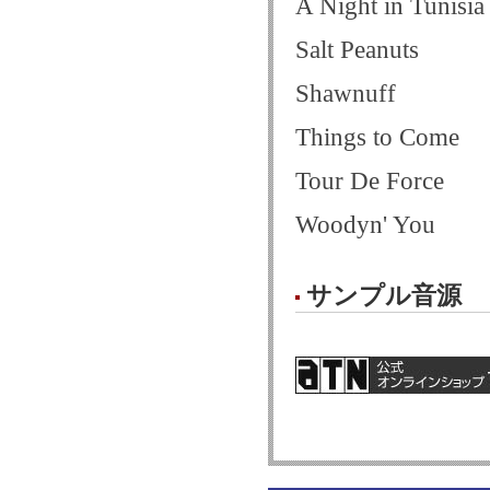
A Night in Tunisia
Salt Peanuts
Shawnuff
Things to Come
Tour De Force
Woodyn' You
サンプル音源