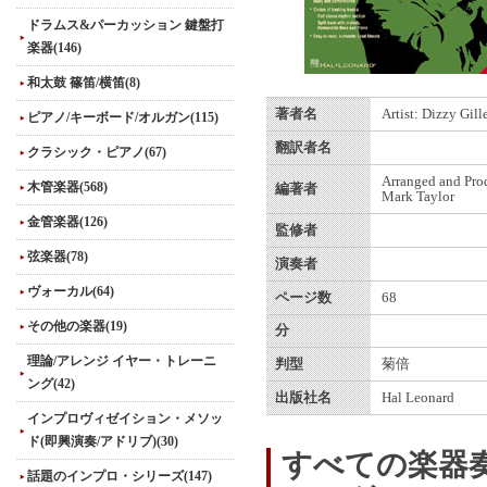
ドラムス&パーカッション 鍵盤打
楽器(146)
和太鼓 篠笛/横笛(8)
著者名
Artist: Dizzy Gill
ピアノ/キーボード/オルガン(115)
翻訳者名
クラシック・ピアノ(67)
Arranged and Pro
木管楽器(568)
編著者
Mark Taylor
金管楽器(126)
監修者
弦楽器(78)
演奏者
ヴォーカル(64)
ページ数
68
その他の楽器(19)
分
理論/アレンジ イヤー・トレーニ
判型
菊倍
ング(42)
出版社名
Hal Leonard
インプロヴィゼイション・メソッ
ド(即興演奏/アドリブ)(30)
すべての楽器
話題のインプロ・シリーズ(147)