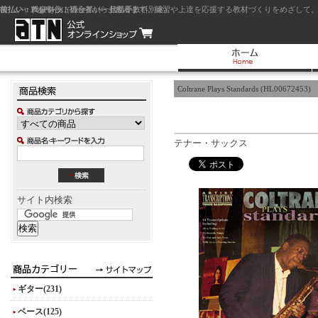
前払い：クレジットカード（一括払い）
後払い：代金引換（現金払い・代引手数料別途）
前払い：PayPay
ジャズを中心に初心者から上級者まで、練習や上達を応援する教材づくりをめざして。
Coltrane Plays Standards (HL00672453)
テナー・サックス
サイト内検索
ギター(231)
ベース(125)