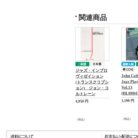
関連商品
ジャズ・インプロ
John Colt
ヴィゼイション
Jazz Pla
(トランスクリプシ
Vol.13
ョン) ジョン・コ
(HL0084
ルトレーン
3,190 円
4,950 円
（税込）
（税込）