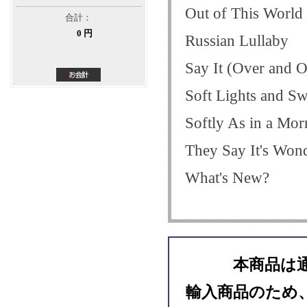
Out of This World
合計：
0 円
Russian Lullaby
Say It (Over and 
Soft Lights and S
Softly As in a Mor
They Say It's Wond
What's New?
本商品は
輸入商品のため