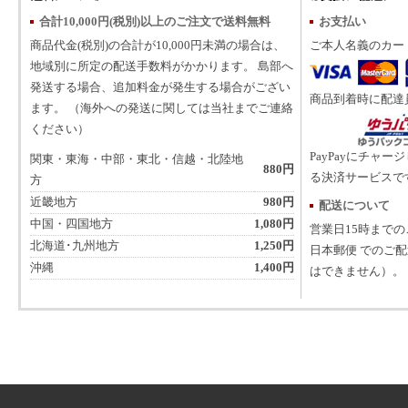
合計10,000円(税別)以上のご注文で送料無料
お支払い
商品代金(税別)の合計が10,000円未満の場合は、
ご本人名義のカー
地域別に所定の配送手数料がかかります。 島部へ
発送する場合、追加料金が発生する場合がござい
商品到着時に配達
ます。 （海外への発送に関しては当社までご連絡
ください）
PayPayにチャー
関東・東海・中部・東北・信越・北陸地
880円
る決済サービスで
方
近畿地方
980円
配送について
中国・四国地方
1,080円
営業日15時まで
北海道･九州地方
1,250円
日本郵便 でのご
沖縄
1,400円
はできません）。