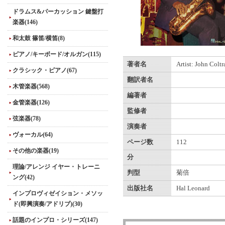
ドラムス&パーカッション 鍵盤打
楽器(146)
和太鼓 篠笛/横笛(8)
ピアノ/キーボード/オルガン(115)
著者名
Artist: John Coltr
クラシック・ピアノ(67)
翻訳者名
木管楽器(568)
編著者
金管楽器(126)
監修者
弦楽器(78)
演奏者
ヴォーカル(64)
ページ数
112
その他の楽器(19)
分
理論/アレンジ イヤー・トレーニ
判型
菊倍
ング(42)
出版社名
Hal Leonard
インプロヴィゼイション・メソッ
ド(即興演奏/アドリブ)(30)
話題のインプロ・シリーズ(147)