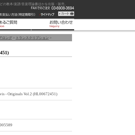
の教本/楽譜/音楽理論書ほかを出版・販売。
アロング
>
トランスクリプション
>
2451)
vis - Originals Vol.2 (HL00672451)
005589