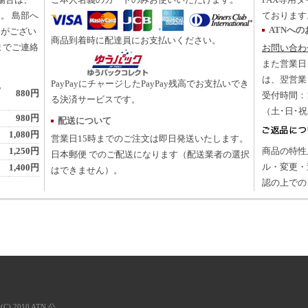
の場合は、
ご本人名義のカードのみお使いいただけます。
FAX専用ダ
。 島部へ
ております
ATNへ
合がござい
商品到着時に配達員にお支払いください。
までご連絡
お問い合わ
また営業日
は、翌営業
PayPayにチャージしたPayPay残高でお支払いでき
地
880円
受付時間：10
る決済サービスです。
（土･日･
980円
配送について
1,080円
営業日15時までのご注文は即日発送いたします。
1,250円
商品の特性
日本郵便 でのご配送になります（配送業者の選択
ル・変更・
1,400円
はできません）。
認の上での
t(C) 2010 ATN 公