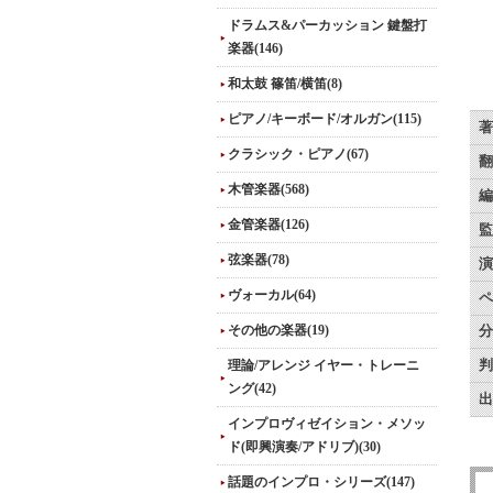
ドラムス&パーカッション 鍵盤打
楽器(146)
和太鼓 篠笛/横笛(8)
ピアノ/キーボード/オルガン(115)
著
クラシック・ピアノ(67)
翻
木管楽器(568)
編
金管楽器(126)
監
弦楽器(78)
演
ヴォーカル(64)
ペ
その他の楽器(19)
分
理論/アレンジ イヤー・トレーニ
判
ング(42)
出
インプロヴィゼイション・メソッ
ド(即興演奏/アドリブ)(30)
話題のインプロ・シリーズ(147)