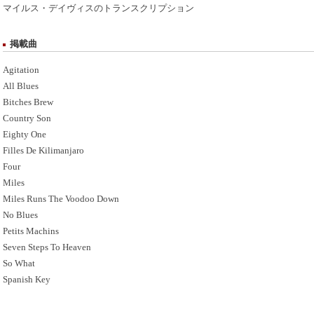
マイルス・デイヴィスのトランスクリプション
掲載曲
Agitation
All Blues
Bitches Brew
Country Son
Eighty One
Filles De Kilimanjaro
Four
Miles
Miles Runs The Voodoo Down
No Blues
Petits Machins
Seven Steps To Heaven
So What
Spanish Key