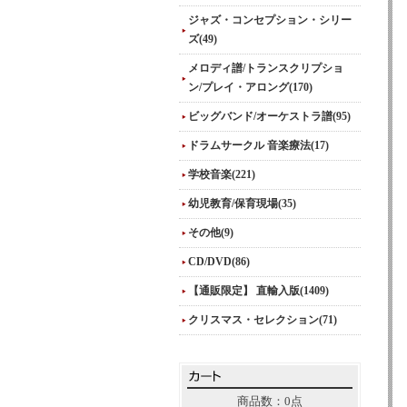
ジャズ・コンセプション・シリー
ズ(49)
メロディ譜/トランスクリプショ
ン/プレイ・アロング(170)
ビッグバンド/オーケストラ譜(95)
ドラムサークル 音楽療法(17)
学校音楽(221)
幼児教育/保育現場(35)
その他(9)
CD/DVD(86)
【通販限定】 直輸入版(1409)
クリスマス・セレクション(71)
商品数：0点