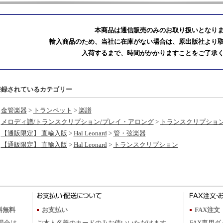
本商品は通信販売のみのお取り扱いとなり
輸入商品のため、当社に在庫がない場合は、原出版社より
入荷するまで、時間がかかりますことをご了承
登録されているカテゴリー
金管楽器
>
トランペット
>
楽譜
メロディ譜/トランスクリプション/プレイ・アロング
>
トランスクリプショ
【通販限定】 直輸入版
>
Hal Leonard
>
管・弦楽器
【通販限定】 直輸入版
>
Hal Leonard
>
トランスクリプション
料無料
お支払い
FAX注文