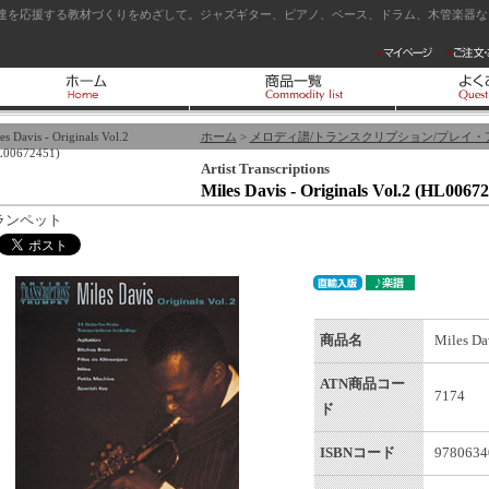
達を応援する教材づくりをめざして。ジャズギター、ピアノ、ベース、ドラム、木管楽器など
es Davis - Originals Vol.2
ホーム
>
メロディ譜/トランスクリプション/プレイ・
L00672451)
Artist Transcriptions
Miles Davis - Originals Vol.2 (HL0067
ランペット
商品名
Miles Da
ATN商品コー
7174
ド
ISBNコード
9780634