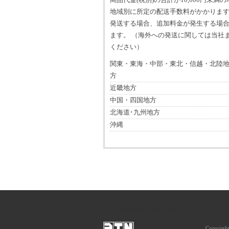
商品代金(税別)の合計が10,000円未満
地域別に所定の配送手数料がかかります
発送する場合、追加料金が発生する場
ます。 （海外への発送に関しては当社
ください）
関東・東海・中部・東北・信越・北陸
方
近畿地方
中国・四国地方
北海道･九州地方
沖縄
ATNは音楽専門の出版社です。
Copyrigh