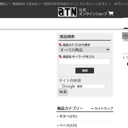
前払い：クレジットカード（一括払い）
後払い：代金引換（現金払い・代引手数料別途）
前払い：PayPay
ジャズを中心に初心者から上級者まで、練習や上
Mil
(H
ト
サイト内検索
ギター(231)
ベース(125)