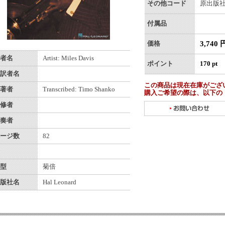
その他コード
原出版社番
付属品
3,740 
価格
者名
Artist: Miles Davis
ポイント
170 pt
訳者名
この商品は現在在庫がござ
著者
Transcribed: Timo Shanko
購入ご希望の際は、以下の
修者
奏者
ージ数
82
型
菊倍
版社名
Hal Leonard