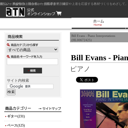
前払い：クレジットカード（一括払い）
後払い：代金引換（現金払い・代引手数料別途）
前払い：PayPay
ジャズを中心に初心者から上級者まで、練習や上達を応援する教材づくりをめざして。
Bill Evans - Piano Interpretations
(HL00672425)
Bill Evans - Pia
ピアノ
サイト内検索
ギター(231)
ベース(125)