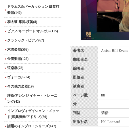
ドラムス&パーカッション 鍵盤打
楽器(146)
和太鼓 篠笛/横笛(8)
ピアノ/キーボード/オルガン(115)
クラシック・ピアノ(67)
木管楽器(568)
著者名
Artist: Bill Evans
金管楽器(126)
翻訳者名
弦楽器(78)
編著者
ヴォーカル(64)
監修者
その他の楽器(19)
演奏者
ページ数
88
理論/アレンジ イヤー・トレーニ
ング(42)
分
インプロヴィゼイション・メソッ
判型
菊倍
ド(即興演奏/アドリブ)(30)
出版社名
Hal Leonard
話題のインプロ・シリーズ(147)