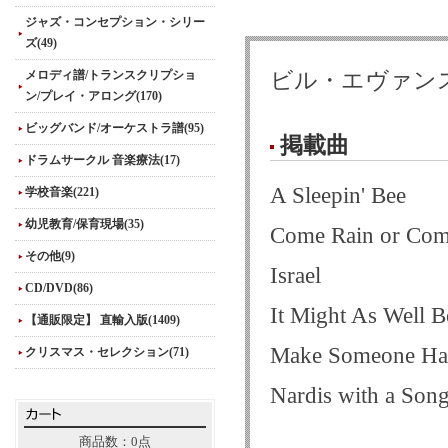
ジャズ・コンセプション・シリー
ズ(49)
メロディ譜/トランスクリプショ
ビル・エヴァン
ン/プレイ・アロング(170)
ビッグバンド/オーケストラ譜(95)
掲載曲
ドラムサークル 音楽療法(17)
A Sleepin' Bee
学校音楽(221)
幼児教育/保育現場(35)
Come Rain or Com
その他(9)
Israel
CD/DVD(86)
It Might As Well B
【通販限定】 直輸入版(1409)
Make Someone Ha
クリスマス・セレクション(71)
Nardis with a Son
商品数：0点