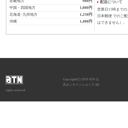
近畿地方
980円
配送について
中国・四国地方
1,080円
営業日15時まで
北海道･九州地方
1,250円
日本郵便 でのご
沖縄
1,400円
はできません）。
ATNは音楽専門の出版社です。
Copyright(C) 2010 ATN 公
式オンラインショップ All
rights reserved.