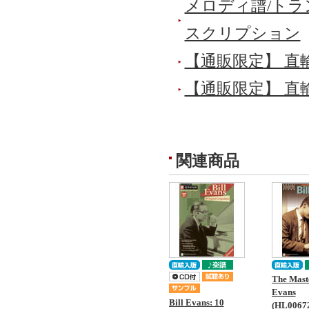
メロディ譜/トラ
スクリプション
【通販限定】 直
【通販限定】 直
関連商品
The Maste
Evans
Bill Evans: 10
(HL0067