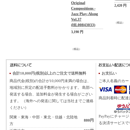
Original
2,420 円
Compositions -
Jazz Play-Along
Vol.37
（税込）
(HL00843033)
3,190 円
（税込）
合計10,000円(税別)以上のご注文で送料無料
お支払い
商品代金(税別)の合計が10,000円未満の場合は、
ご本人名義のカー
地域別に所定の配送手数料がかかります。 島部へ
発送する場合、追加料金が発生する場合がござい
商品到着時に配達
ます。 （海外への発送に関しては当社までご連絡
ください）
PayPayにチャー
関東・東海・中部・東北・信越・北陸地
880円
る決済サービスで
方