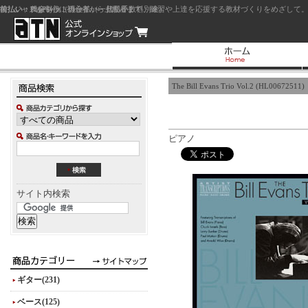
前払い：クレジットカード（一括払い）
後払い：代金引換（現金払い・代引手数料別途）
前払い：PayPay
ジャズを中心に初心者から上級者まで、練習や上達を応援する教材づくりをめざして。
The Bill Evans Trio Vol.2 (HL00672511)
ピアノ
サイト内検索
ギター(231)
ベース(125)