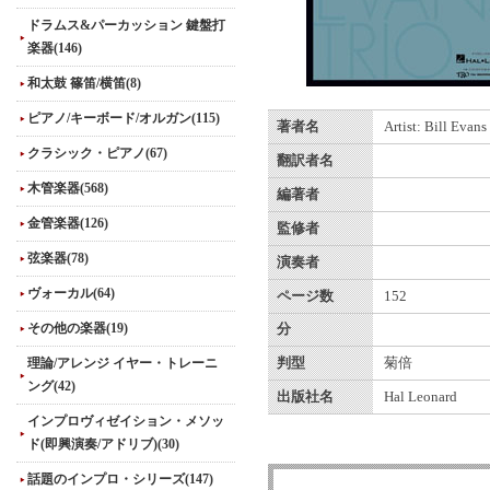
ドラムス&パーカッション 鍵盤打
楽器(146)
和太鼓 篠笛/横笛(8)
ピアノ/キーボード/オルガン(115)
著者名
Artist: Bill Evans
クラシック・ピアノ(67)
翻訳者名
木管楽器(568)
編著者
金管楽器(126)
監修者
弦楽器(78)
演奏者
ヴォーカル(64)
ページ数
152
その他の楽器(19)
分
理論/アレンジ イヤー・トレーニ
判型
菊倍
ング(42)
出版社名
Hal Leonard
インプロヴィゼイション・メソッ
ド(即興演奏/アドリブ)(30)
話題のインプロ・シリーズ(147)