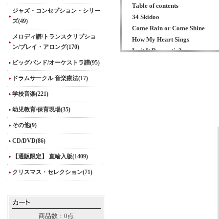
Table of contents
ジャズ・コンセプション・シリー
34 Skidoo
ズ(49)
Come Rain or Come Shine
メロディ譜/トランスクリプショ
How My Heart Sings
ン/プレイ・アロング(170)
Isn't It Romantic?
Israel
ビッグバンド/オーケストラ譜(95)
Re: Person I Knew
ドラムサークル 音楽療法(17)
Show-Type Tune (Tune for a Lyr
学校音楽(221)
Stella by Starlight
幼児教育/保育現場(35)
その他(9)
CD/DVD(86)
【通販限定】 直輸入版(1409)
クリスマス・セレクション(71)
商品数：0点