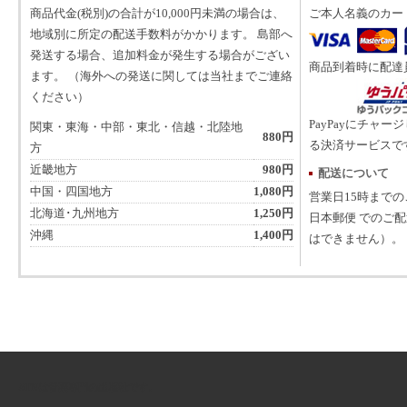
商品代金(税別)の合計が10,000円未満の場合は、
ご本人名義のカー
地域別に所定の配送手数料がかかります。 島部へ
発送する場合、追加料金が発生する場合がござい
商品到着時に配達
ます。 （海外への発送に関しては当社までご連絡
ください）
PayPayにチャー
関東・東海・中部・東北・信越・北陸地
880円
る決済サービスで
方
近畿地方
980円
配送について
中国・四国地方
1,080円
営業日15時まで
北海道･九州地方
1,250円
日本郵便 でのご
沖縄
1,400円
はできません）。
ATNは音楽専門の出版社です。