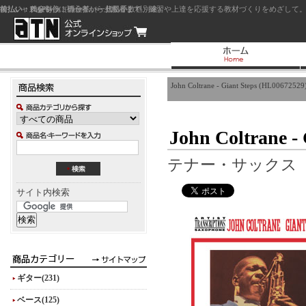
前払い：クレジットカード（一括払い）
後払い：代金引換（現金払い・代引手数料別途）
前払い：PayPay
ジャズを中心に初心者から上級者まで、練習や上達を応援する教材づくりをめざして。
John Coltrane - Giant Steps (HL00672529
John Coltrane -
テナー・サックス
サイト内検索
ギター(231)
ベース(125)