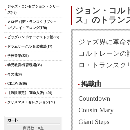
ジャズ・コンセプション・シリー
ジョン・コル
ズ(49)
ス」のトラン
メロディ譜/トランスクリプショ
ン/プレイ・アロング(170)
ビッグバンド/オーケストラ譜(95)
ジャズ界に革命
ドラムサークル 音楽療法(17)
コルトレーンの
学校音楽(221)
ロ・トランスクリ
幼児教育/保育現場(35)
その他(9)
掲載曲
CD/DVD(86)
【通販限定】 直輸入版(1409)
Countdown
クリスマス・セレクション(71)
Cousin Mary
Giant Steps
商品数：0点