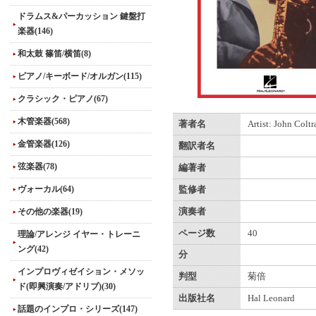
ドラムス&パーカッション 鍵盤打
楽器(146)
和太鼓 篠笛/横笛(8)
ピアノ/キーボード/オルガン(115)
クラシック・ピアノ(67)
木管楽器(568)
著者名
Artist: John Coltr
金管楽器(126)
翻訳者名
弦楽器(78)
編著者
ヴォーカル(64)
監修者
その他の楽器(19)
演奏者
ページ数
40
理論/アレンジ イヤー・トレーニ
ング(42)
分
インプロヴィゼイション・メソッ
判型
菊倍
ド(即興演奏/アドリブ)(30)
出版社名
Hal Leonard
話題のインプロ・シリーズ(147)