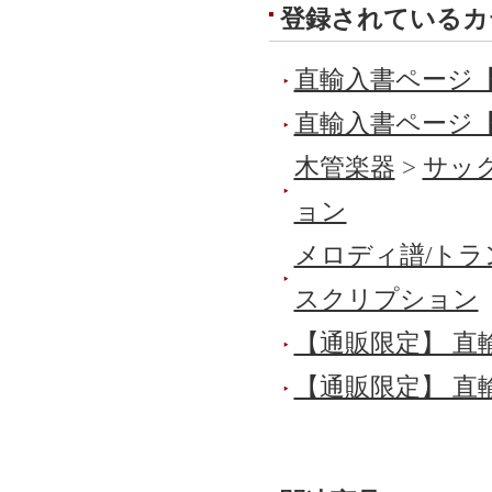
登録されているカ
直輸入書ページ
直輸入書ページ
木管楽器
>
サック
ョン
メロディ譜/トラ
スクリプション
【通販限定】 直
【通販限定】 直