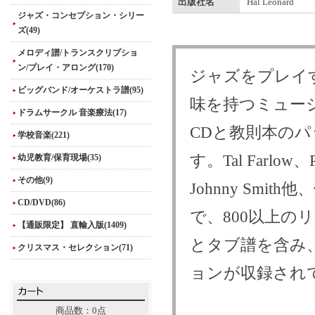
出版社名
Hal Leonard
ジャズ・コンセプション・シリー
ズ(49)
メロディ譜/トランスクリプショ
ン/プレイ・アロング(170)
ジャズをプレイ
ビッグバンド/オーケストラ譜(95)
味を持つミュー
ドラムサークル 音楽療法(17)
CDと教則本の
学校音楽(221)
す。Tal Farlow、P
幼児教育/保育現場(35)
その他(9)
Johnny Sm
CD/DVD(86)
で、800以上
【通販限定】 直輸入版(1409)
とタブ譜を含み
クリスマス・セレクション(71)
ョンが収録され
商品数：0点