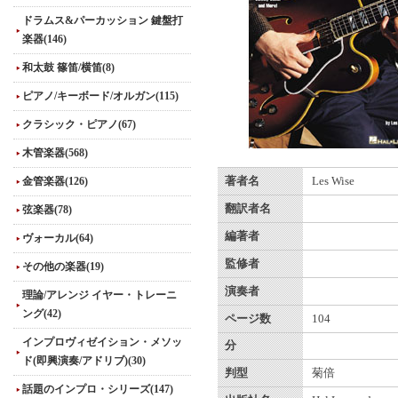
ドラムス&パーカッション 鍵盤打
楽器(146)
和太鼓 篠笛/横笛(8)
ピアノ/キーボード/オルガン(115)
クラシック・ピアノ(67)
木管楽器(568)
金管楽器(126)
著者名
Les Wise
翻訳者名
弦楽器(78)
編著者
ヴォーカル(64)
監修者
その他の楽器(19)
演奏者
理論/アレンジ イヤー・トレーニ
ング(42)
ページ数
104
インプロヴィゼイション・メソッ
分
ド(即興演奏/アドリブ)(30)
判型
菊倍
話題のインプロ・シリーズ(147)