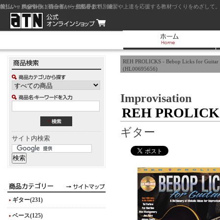
前払い：クレジットカード（一括払い）
後払い：代金引換（現金払い・代引手数料別途）
前払い：PayPay
ジャズを中心に初心者から上級者まで、練習や上達を応援する教材づくりをめざして。
REH PROLICKS - Bebop Licks for Guitar
(HL00695656)
Improvisation
REH PROLICKS -
ギター
サイト内検索
ギター(231)
ベース(125)