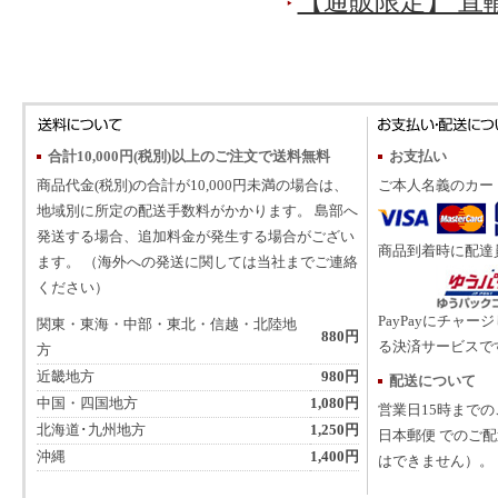
【通販限定】 直
合計10,000円(税別)以上のご注文で送料無料
お支払い
商品代金(税別)の合計が10,000円未満の場合は、
ご本人名義のカー
地域別に所定の配送手数料がかかります。 島部へ
発送する場合、追加料金が発生する場合がござい
商品到着時に配達
ます。 （海外への発送に関しては当社までご連絡
ください）
PayPayにチャー
関東・東海・中部・東北・信越・北陸地
880円
る決済サービスで
方
近畿地方
980円
配送について
中国・四国地方
1,080円
営業日15時まで
北海道･九州地方
1,250円
日本郵便 でのご
沖縄
1,400円
はできません）。