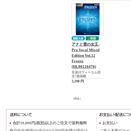
アナと雪の女王 -
Pro Vocal Mixed
Edition Vol.12
Frozen
(HL00126476)
音源付ヴォーカル譜
全7曲掲載
3,190 円
（税込）
合計10,000円(税別)以上のご注文で送料無料
お支払い
商品代金(税別)の合計が10,000円未満の場合は、
ご本人名義のカー