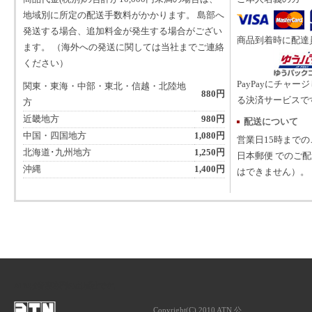
地域別に所定の配送手数料がかかります。 島部へ
発送する場合、追加料金が発生する場合がござい
商品到着時に配達
ます。 （海外への発送に関しては当社までご連絡
ください）
PayPayにチャー
関東・東海・中部・東北・信越・北陸地
880円
る決済サービスで
方
近畿地方
980円
配送について
中国・四国地方
1,080円
営業日15時まで
北海道･九州地方
1,250円
日本郵便 でのご
沖縄
1,400円
はできません）。
ATNは音楽専門の出版社です。
Copyright(C) 2010 ATN 公