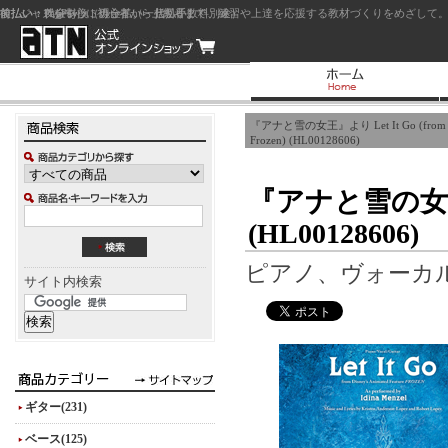
前払い：クレジットカード（一括払い）
後払い：代金引換（現金払い・代引手数料別途）
前払い：PayPay
ジャズを中心に初心者から上級者まで、練習や上達を応援する教材づくりをめざして。
『アナと雪の女王』より Let It Go (from
Frozen) (HL00128606)
『アナと雪の女王』より
(HL00128606)
ピアノ、ヴォーカ
サイト内検索
ギター(231)
ベース(125)