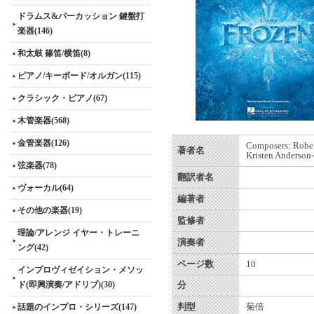
ドラムス&パーカッション 鍵盤打
楽器(146)
和太鼓 篠笛/横笛(8)
ピアノ/キーボード/オルガン(115)
クラシック・ピアノ(67)
木管楽器(568)
金管楽器(126)
Composers: Rober
著者名
Kristen Anderson
弦楽器(78)
翻訳者名
ヴォーカル(64)
編著者
その他の楽器(19)
監修者
理論/アレンジ イヤー・トレーニ
演奏者
ング(42)
ページ数
10
インプロヴィゼイション・メソッ
ド(即興演奏/アドリブ)(30)
分
話題のインプロ・シリーズ(147)
判型
菊倍