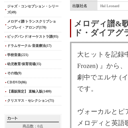
出版社名
Hal Leonard
ジャズ・コンセプション・シリー
ズ(49)
メロディ譜&歌
メロディ譜/トランスクリプショ
ン/プレイ・アロング(170)
ド・ダイアグ
ビッグバンド/オーケストラ譜(95)
ドラムサークル 音楽療法(17)
大ヒットを記録中
学校音楽(221)
幼児教育/保育現場(35)
Frozen) 』から、
その他(9)
劇中でエルサ (イ
CD/DVD(86)
です。
【通販限定】 直輸入版(1409)
クリスマス・セレクション(71)
ヴォーカルとピア
メロディと英語
商品数：0点