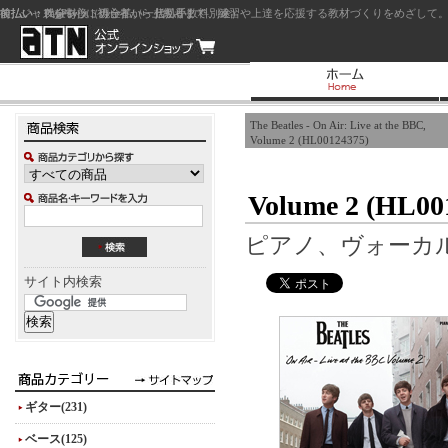
前払い：クレジットカード（一括払い）
後払い：代金引換（現金払い・代引手数料別途）
前払い：PayPay
ジャズを中心に初心者から上級者まで、練習や上達を応援する教材づくりをめざして。
The Beatles - On Air: Live at the BBC,
Volume 2 (HL00124375)
Volume 2 (HL00
ピアノ、ヴォーカ
サイト内検索
ギター(231)
ベース(125)