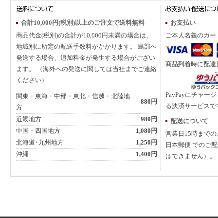
合計10,000円(税別)以上のご注文で送料無料
お支払い
商品代金(税別)の合計が10,000円未満の場合は、
ご本人名義のカー
地域別に所定の配送手数料がかかります。 島部へ
発送する場合、追加料金が発生する場合がござい
商品到着時に配達
ます。 （海外への発送に関しては当社までご連絡
ください）
PayPayにチャー
関東・東海・中部・東北・信越・北陸地
880円
る決済サービスで
方
近畿地方
980円
配送について
中国・四国地方
1,080円
営業日15時まで
北海道･九州地方
1,250円
日本郵便 でのご
沖縄
1,400円
はできません）。