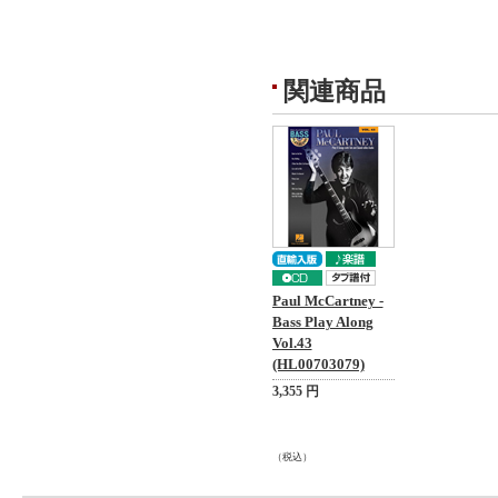
関連商品
Paul McCartney -
Bass Play Along
Vol.43
(HL00703079)
3,355 円
（税込）