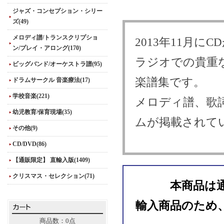
ジャズ・コンセプション・シリー
ズ(49)
メロディ譜/トランスクリプショ
2013年11月に
ン/プレイ・アロング(170)
ラジオでの貴重
ビッグバンド/オーケストラ譜(95)
楽譜集です。
ドラムサークル 音楽療法(17)
学校音楽(221)
メロディ譜、歌
幼児教育/保育現場(35)
ムが掲載されて
その他(9)
CD/DVD(86)
【通販限定】 直輸入版(1409)
クリスマス・セレクション(71)
本商品は
輸入商品のため
商品数：0点