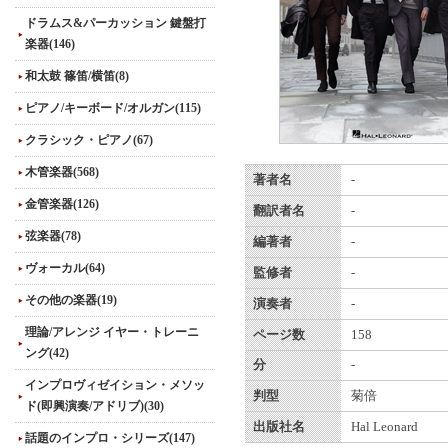
ドラムス&パーカッション 鍵盤打
楽器(146)
和太鼓 篠笛/横笛(8)
ピアノ/キーボード/オルガン(115)
クラシック・ピアノ(67)
木管楽器(568)
著者名
-
金管楽器(126)
翻訳者名
-
弦楽器(78)
編著者
-
ヴォーカル(64)
監修者
-
その他の楽器(19)
演奏者
-
理論/アレンジ イヤー・トレーニ
ページ数
158
ング(42)
分
-
インプロヴィゼイション・メソッ
判型
菊倍
ド(即興演奏/アドリブ)(30)
出版社名
Hal Leonard
話題のインプロ・シリーズ(147)