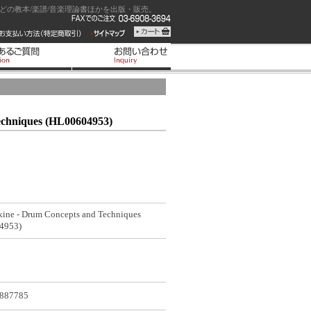
の教本/楽譜/音楽理論書ほかを出版・販売。
echniques (HL00604953)
skine - Drum Concepts and Techniques
4953)
887785