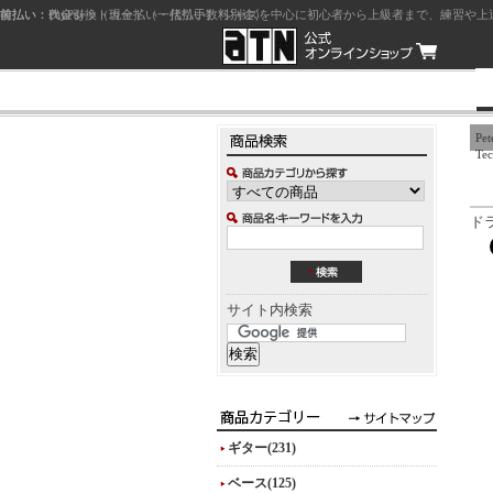
前払い：クレジットカード（一括払い）
後払い：代金引換（現金払い・代引手数料別途）
前払い：PayPay
ジャズを中心に初心者から上級者まで、練習や上
Pet
Tec
ド
サイト内検索
ギター(231)
ベース(125)