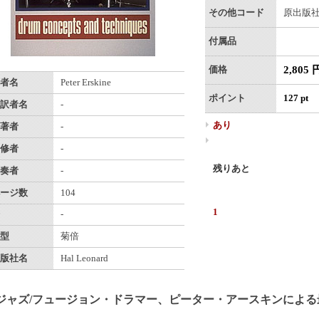
その他コード
原出版社番
付属品
2,805 
価格
者名
Peter Erskine
ポイント
127 pt
訳者名
-
あり
著者
-
修者
-
残りあと
奏者
-
ージ数
104
1
-
型
菊倍
版社名
Hal Leonard
ジャズ/フュージョン・ドラマー、ピーター・アースキンによる