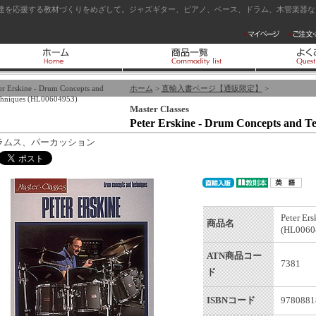
達を応援する教材づくりをめざして。ジャズギター、ピアノ、ベース、ドラム、木管楽器など
er Erskine - Drum Concepts and
ホーム
>
直輸入書ページ【通販限定】
>
hniques (HL00604953)
Master Classes
Peter Erskine - Drum Concepts and T
ラムス、パーカッション
Peter Er
商品名
(HL0060
ATN商品コー
7381
ド
ISBNコード
9780881