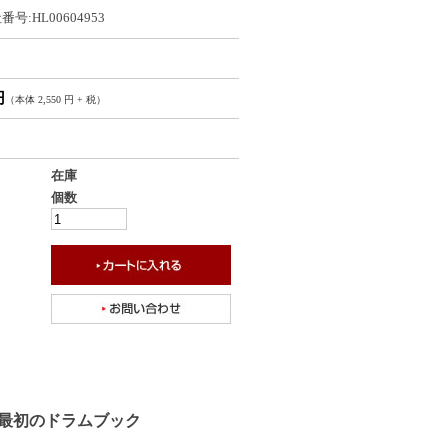
号:HL00604953
円
（本体 2,550 円 + 税）
在庫
個数
最初のドラムブック