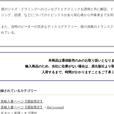
彼のジャズ・ドラミングへのコンセプトとテクニックを譜例と共に解説。ド
ジング、読譜、などについてのトピックスがあり初心者から中級者までを対
また、当時のピーターの完全なディスコグラフィー、彼の演奏のトランスク
れている。
本商品は通信販売のみのお取り扱いとなり
輸入商品のため、当社に在庫がない場合は、原出版社より
入荷するまで、時間がかかりますことをご了承
登録されているカテゴリー
直輸入書ページ【通販限定】
直輸入書ページ【通販限定】
>
Hal Leonard
ギター
>
楽譜
>
タブ譜付