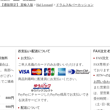
【通販限定】 直輸入版
>
Hal Leonard
>
ドラムス&パーカッション
料無料
お支払い
FAX注文
の場合は、
ご本人名義のカードのみお使いいただけます。
FAX専用ダ
。 島部へ
ております
ATNへ
合がござい
商品到着時に配達員にお支払いください。
までご連絡
お問い合わ
また営業日
は、翌営業
PayPayにチャージしたPayPay残高でお支払いでき
地
880円
受付時間：10
る決済サービスです。
（土･日･
980円
配送について