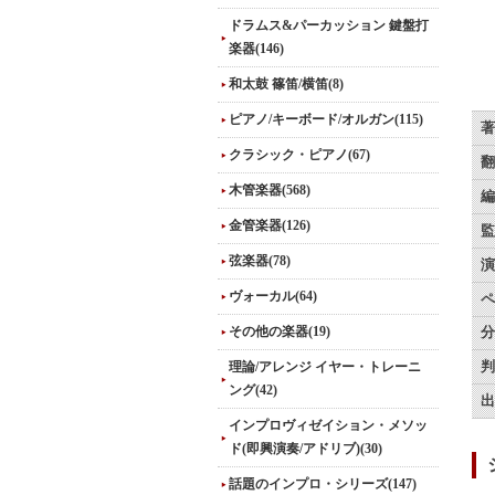
ドラムス&パーカッション 鍵盤打
楽器(146)
和太鼓 篠笛/横笛(8)
ピアノ/キーボード/オルガン(115)
著
クラシック・ピアノ(67)
翻
木管楽器(568)
編
金管楽器(126)
監
弦楽器(78)
演
ヴォーカル(64)
ペ
その他の楽器(19)
分
理論/アレンジ イヤー・トレーニ
判
ング(42)
出
インプロヴィゼイション・メソッ
ド(即興演奏/アドリブ)(30)
話題のインプロ・シリーズ(147)