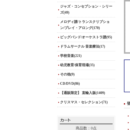
ジャズ・コンセプション・シリー
ズ(49)
メロディ譜/トランスクリプショ
ン/プレイ・アロング(170)
ビッグバンド/オーケストラ譜(95)
ドラムサークル 音楽療法(17)
学校音楽(221)
幼児教育/保育現場(35)
その他(9)
CD/DVD(86)
【通販限定】 直輸入版(1409)
クリスマス・セレクション(71)
商品数：0点