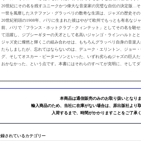
20世紀にその名を残すユニークかつ偉大な音楽家の完璧な自伝の決定版…
一世を風靡したステファン・グラッペリの数奇な生涯は、ジャズの歴史その
20世紀初頭の1908年、パリに生まれた彼はやがて欧州でもっとも有名なジ
前、パリで「フランス・ホットクラブ・クィンテット」としてその名を馳せ
て活躍し、ジプシーギターの天才として名高いジャンゴ・ラインハルトとと
ジャズ史に燦然と輝くこの組み合わせは、もちろんグラッペリ自身の音楽人
たらしましたが、忘れてはならないのは、デューク・エリントン、ジョー・
グ、そしてオスカー・ピーターソンといった、いずれ劣らぬジャズの巨人た
おかなかった、という点です。本書にはそれらのすべてが克明に、そしてダ
本商品は通信販売のみのお取り扱いとなり
輸入商品のため、当社に在庫がない場合は、原出版社より
入荷するまで、時間がかかりますことをご了承
登録されているカテゴリー