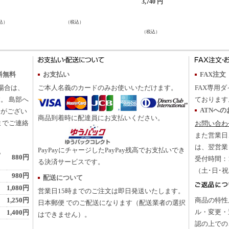
3,740 円
込）
（税込）
（税込）
料無料
お支払い
FAX注文
の場合は、
ご本人名義のカードのみお使いいただけます。
FAX専用ダ
。 島部へ
ております
ATNへ
合がござい
商品到着時に配達員にお支払いください。
までご連絡
お問い合わ
また営業日
は、翌営業
PayPayにチャージしたPayPay残高でお支払いでき
地
880円
受付時間：10
る決済サービスです。
（土･日･
980円
配送について
1,080円
営業日15時までのご注文は即日発送いたします。
1,250円
商品の特性
日本郵便 でのご配送になります（配送業者の選択
ル・変更・
1,400円
はできません）。
認の上での