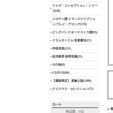
ジャズ・コンセプション・シリー
ズ(49)
メロディ譜/トランスクリプショ
ン/プレイ・アロング(170)
ビッグバンド/オーケストラ譜(95)
ドラムサークル 音楽療法(17)
学校音楽(221)
幼児教育/保育現場(35)
その他(9)
CD/DVD(86)
【通販限定】 直輸入版(1409)
クリスマス・セレクション(71)
商品数：0点