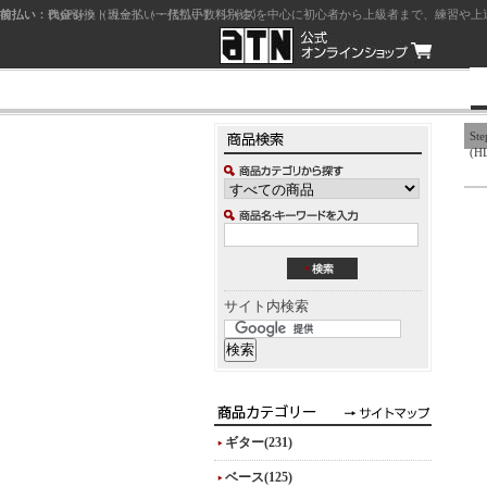
前払い：クレジットカード（一括払い）
後払い：代金引換（現金払い・代引手数料別途）
前払い：PayPay
ジャズを中心に初心者から上級者まで、練習や上
Ste
(H
サイト内検索
ギター(231)
ベース(125)