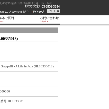
の教本/楽譜/音楽理論書ほかを出版・販売。
HL00335013)
 Grappelli - A Life in Jazz (HL00335013)
000000
号:HL00335013