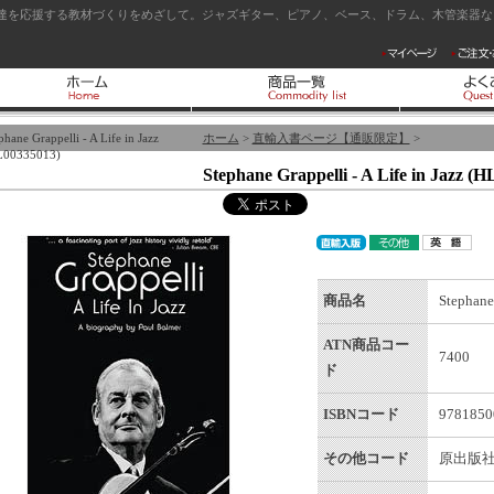
達を応援する教材づくりをめざして。ジャズギター、ピアノ、ベース、ドラム、木管楽器など
phane Grappelli - A Life in Jazz
ホーム
>
直輸入書ページ【通販限定】
>
L00335013)
Stephane Grappelli - A Life in Jazz (
商品名
Stephane
ATN商品コー
7400
ド
ISBNコード
9781850
その他コード
原出版社番