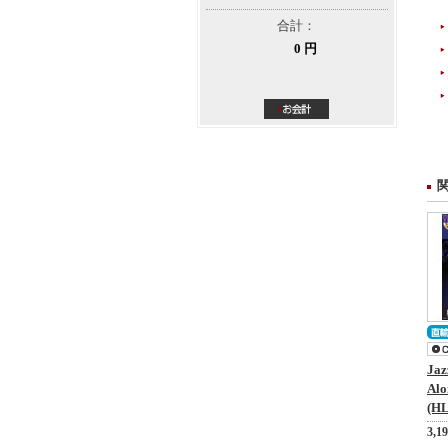
合計：
0 円
Jaz
Alo
(HL
3,1