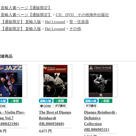
直輸入書ページ【通販限定】
直輸入書ページ【通販限定】
>
CD、DVD、その他海外出版社
【通販限定】 直輸入版
>
Hal Leonard
>
管・弦楽器
【通販限定】 直輸入版
>
Hal Leonard
>
その他
関連商品
z - Violin Play-
The Best of Django
Django Reinhardt -
ng Vol.7
Reinhardt
Definitive
00842196)
(HL00695660)
Collection
(HL00690511)
90 円
4,675 円