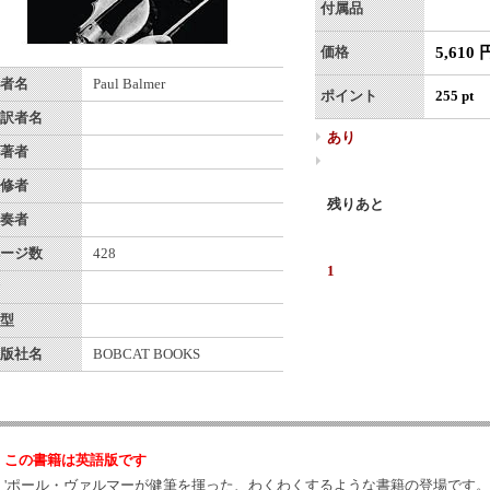
付属品
5,610 
価格
者名
Paul Balmer
ポイント
255 pt
訳者名
あり
著者
修者
残りあと
奏者
ージ数
428
1
型
版社名
BOBCAT BOOKS
この書籍は英語版です
'ポール・ヴァルマーが健筆を揮った、わくわくするような書籍の登場です。