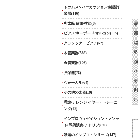
ドラムス&パーカッション 鍵盤打
楽器(146)
和太鼓 篠笛/横笛(8)
著
ピアノ/キーボード/オルガン(115)
翻
編
クラシック・ピアノ(67)
監
木管楽器(568)
演
金管楽器(126)
ペ
弦楽器(78)
分
ヴォーカル(64)
判
その他の楽器(19)
出
理論/アレンジ イヤー・トレーニ
ング(42)
インプロヴィゼイション・メソッ
ド(即興演奏/アドリブ)(30)
話題のインプロ・シリーズ(147)