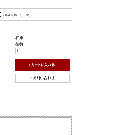
円
（本体 5,100 円 + 税）
在庫
個数