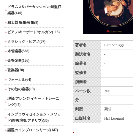
ドラムス&パーカッション 鍵盤打
楽器(146)
和太鼓 篠笛/横笛(8)
ピアノ/キーボード/オルガン(115)
クラシック・ピアノ(67)
著者名
Earl Scruggs
木管楽器(568)
翻訳者名
-
金管楽器(126)
編著者
-
弦楽器(78)
監修者
-
ヴォーカル(64)
演奏者
-
その他の楽器(19)
ページ数
200
理論/アレンジ イヤー・トレーニ
分
-
ング(42)
判型
菊倍
インプロヴィゼイション・メソッ
出版社名
Hal Leonard
ド(即興演奏/アドリブ)(30)
話題のインプロ・シリーズ(147)