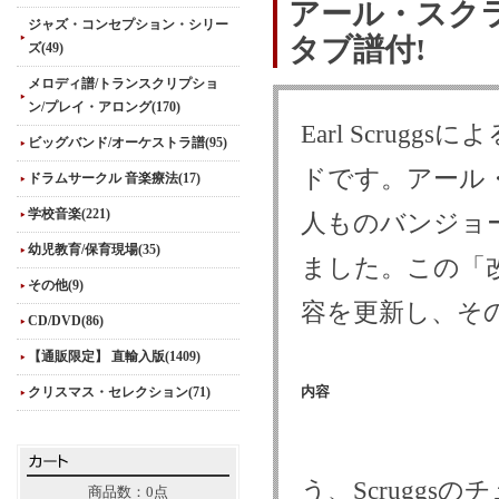
アール・スク
ジャズ・コンセプション・シリー
タブ譜付!
ズ(49)
メロディ譜/トランスクリプショ
ン/プレイ・アロング(170)
Earl Scru
ビッグバンド/オーケストラ譜(95)
ドです。アール
ドラムサークル 音楽療法(17)
学校音楽(221)
人ものバンジョ
幼児教育/保育現場(35)
ました。この「
その他(9)
容を更新し、そ
CD/DVD(86)
【通販限定】 直輸入版(1409)
クリスマス・セレクション(71)
内容
う、Scrugg
商品数：0点