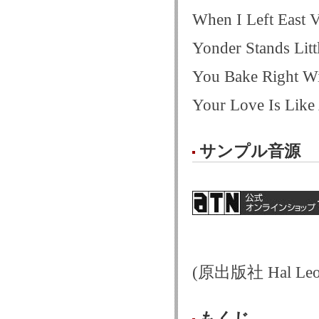
When I Left East V
Yonder Stands Litt
You Bake Right Wi
Your Love Is Like
サンプル音源
(原出版社 Hal Leon
もくじ