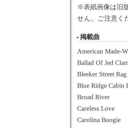
※表紙画像は旧
せん。ご注意く
掲載曲
American Made-Wo
Ballad Of Jed Clam
Bleeker Street Rag
Blue Ridge Cabin
Broad River
Careless Love
Carolina Boogie