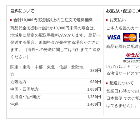
合計10,000円(税別)以上のご注文で送料無料
お支払い
商品代金(税別)の合計が10,000円未満の場合は、
ご本人名義のカー
地域別に所定の配送手数料がかかります。 島部へ
発送する場合、追加料金が発生する場合がござい
商品到着時に配達
ます。 （海外への発送に関しては当社までご連絡
ください）
PayPayにチャー
関東・東海・中部・東北・信越・北陸地
880円
る決済サービスで
方
近畿地方
980円
配送について
中国・四国地方
1,080円
営業日15時まで
北海道･九州地方
1,250円
日本郵便 でのご
沖縄
1,400円
はできません）。