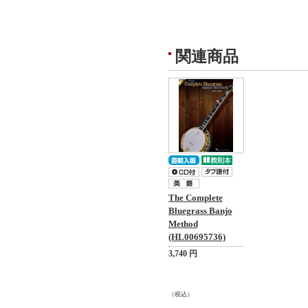
関連商品
The Complete
Bluegrass Banjo
Method
(HL00695736)
3,740 円
（税込）