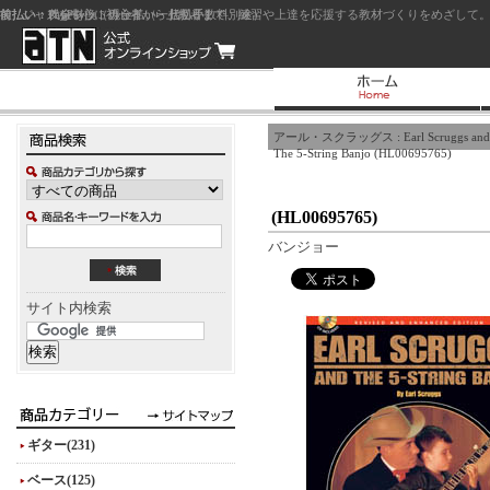
前払い：クレジットカード（一括払い）
後払い：代金引換（現金払い・代引手数料別途）
前払い：PayPay
ジャズを中心に初心者から上級者まで、練習や上達を応援する教材づくりをめざして。
アール・スクラッグス : Earl Scruggs and
The 5-String Banjo (HL00695765)
(HL00695765)
バンジョー
サイト内検索
ギター(231)
ベース(125)