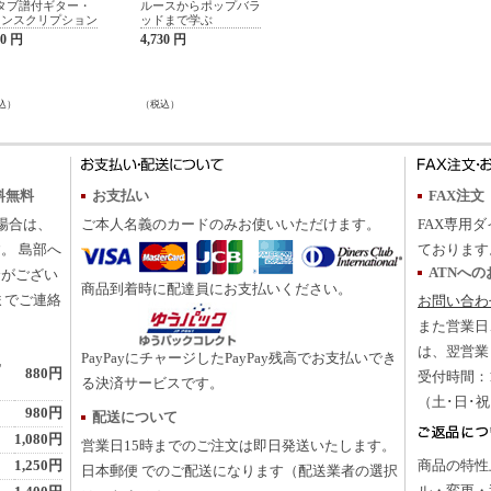
タブ譜付ギター・
ルースからポップバラ
ランスクリプション
ッドまで学ぶ
40 円
4,730 円
込）
（税込）
料無料
お支払い
FAX注文
の場合は、
ご本人名義のカードのみお使いいただけます。
FAX専用ダ
。 島部へ
ております
ATNへ
合がござい
商品到着時に配達員にお支払いください。
までご連絡
お問い合わ
また営業日
は、翌営業
PayPayにチャージしたPayPay残高でお支払いでき
地
880円
受付時間：10
る決済サービスです。
（土･日･
980円
配送について
1,080円
営業日15時までのご注文は即日発送いたします。
1,250円
商品の特性
日本郵便 でのご配送になります（配送業者の選択