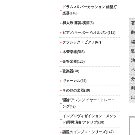
ドラムス&パーカッション 鍵盤打
楽器(146)
和太鼓 篠笛/横笛(8)
著
ピアノ/キーボード/オルガン(115)
翻
編
クラシック・ピアノ(67)
監
木管楽器(568)
演
金管楽器(126)
ペ
弦楽器(78)
分
ヴォーカル(64)
判
その他の楽器(19)
出
理論/アレンジ イヤー・トレーニ
ング(42)
インプロヴィゼイション・メソッ
ド(即興演奏/アドリブ)(30)
話題のインプロ・シリーズ(147)