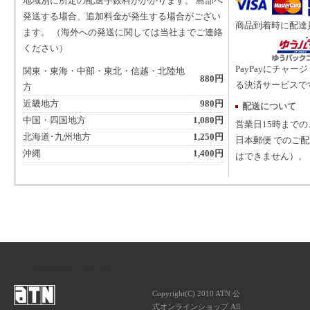
地域別に所定の配送手数料がかかります。 島部へ
発送する場合、追加料金が発生する場合がござい
商品到着時に配達
ます。 （海外への発送に関しては当社までご連絡
ください）
PayPayにチャー
関東・東海・中部・東北・信越・北陸地
880円
る決済サービスで
方
近畿地方
980円
配送について
中国・四国地方
1,080円
営業日15時まで
北海道･九州地方
1,250円
日本郵便 でのご
沖縄
1,400円
はできません）。
ATNは音楽専門の出版社です。
Copyright(C) 2010 ATN 公
式オンラインショップ All