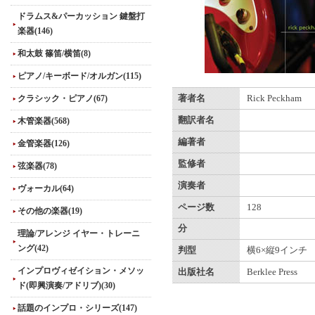
ドラムス&パーカッション 鍵盤打
楽器(146)
和太鼓 篠笛/横笛(8)
ピアノ/キーボード/オルガン(115)
クラシック・ピアノ(67)
著者名
Rick Peckham
翻訳者名
木管楽器(568)
編著者
金管楽器(126)
監修者
弦楽器(78)
演奏者
ヴォーカル(64)
ページ数
128
その他の楽器(19)
分
理論/アレンジ イヤー・トレーニ
ング(42)
判型
横6×縦9インチ
インプロヴィゼイション・メソッ
出版社名
Berklee Press
ド(即興演奏/アドリブ)(30)
話題のインプロ・シリーズ(147)