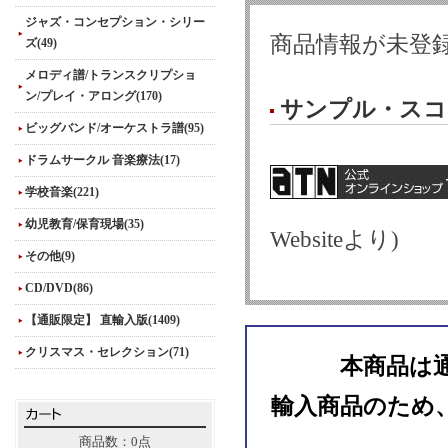
ジャズ・コンセプション・シリー
商品情報が未登
ズ(49)
メロディ譜/トランスクリプショ
ン/プレイ・アロング(170)
サンプル・スコ
ビッグバンド/オーケストラ譜(95)
ドラムサークル 音楽療法(17)
学校音楽(221)
幼児教育/保育現場(35)
Websiteより)
その他(9)
CD/DVD(86)
【通販限定】 直輸入版(1409)
クリスマス・セレクション(71)
本商品は
輸入商品のため
商品数：0点