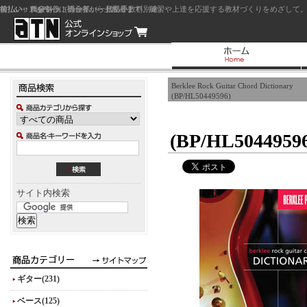
前払い：クレジットカード（一括払い）
後払い：代金引換（現金払い・代引手数料別途）
前払い：PayPay
ジャズを中心に初心者から上級者まで、練習や上達を応援する教材づくりをめざして。
Berklee Rock Guitar Chord Dictionary
(BP/HL50449596)
(BP/HL5044959
サイト内検索
ギター(231)
ベース(125)