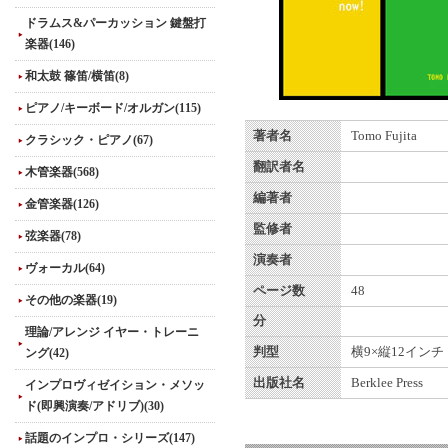
ドラムス&パーカッション 鍵盤打
楽器(146)
和太鼓 篠笛/横笛(8)
ピアノ/キーボード/オルガン(115)
著者名
Tomo Fujita
クラシック・ピアノ(67)
翻訳者名
木管楽器(568)
編著者
金管楽器(126)
監修者
弦楽器(78)
演奏者
ヴォーカル(64)
ページ数
48
その他の楽器(19)
分
理論/アレンジ イヤー・トレーニ
判型
横9×縦12インチ
ング(42)
出版社名
Berklee Press
インプロヴィゼイション・メソッ
ド(即興演奏/アドリブ)(30)
話題のインプロ・シリーズ(147)