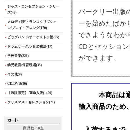
ジャズ・コンセプション・シリー
バークリー出版
ズ(49)
メロディ譜/トランスクリプショ
ーを始めたばか
ン/プレイ・アロング(170)
できようなわか
ビッグバンド/オーケストラ譜(95)
CDとセッショ
ドラムサークル 音楽療法(17)
学校音楽(221)
ができます。
幼児教育/保育現場(35)
その他(9)
CD/DVD(86)
【通販限定】 直輸入版(1409)
本商品は
クリスマス・セレクション(71)
輸入商品のため
商品数：0点
入荷するまで