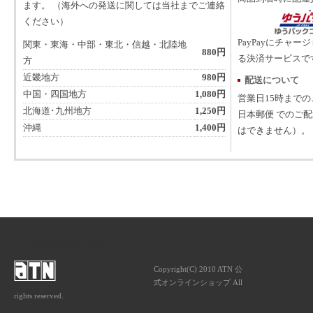
ます。 （海外への発送に関しては当社までご連絡
ください）
PayPayにチャー
関東・東海・中部・東北・信越・北陸地
880円
る決済サービスで
方
近畿地方
980円
配送について
中国・四国地方
1,080円
営業日15時まで
北海道･九州地方
1,250円
日本郵便 でのご
沖縄
1,400円
はできません）。
ATNは音楽専門の出版社です。
Copyright(C) 2010 ATN 公
式オンラインショップ All
rights reserved.