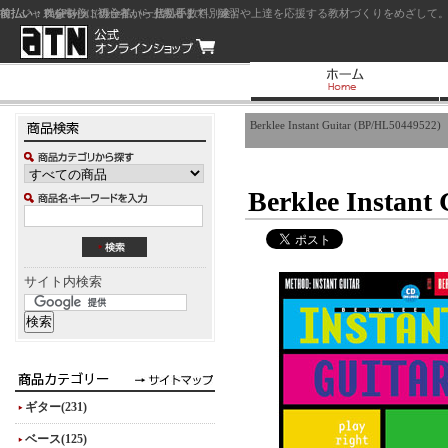
前払い：クレジットカード（一括払い）
後払い：代金引換（現金払い・代引手数料別途）
前払い：PayPay
ジャズを中心に初心者から上級者まで、練習や上達を応援する教材づくりをめざして。
Berklee Instant Guitar (BP/HL50449522)
Berklee Instant
サイト内検索
ギター(231)
ベース(125)