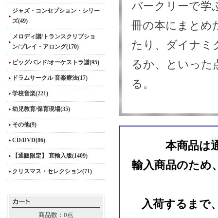
バークリーで学
ジャズ・コンセプション・シリー
ズ(49)
冊の本にまとめ
メロディ譜/トランスクリプショ
たり、ダイナミ
ン/プレイ・アロング(170)
るか、といった
ビッグバンド/オーケストラ譜(95)
ドラムサークル 音楽療法(17)
る。
学校音楽(221)
幼児教育/保育現場(35)
その他(9)
CD/DVD(86)
本商品は
【通販限定】 直輸入版(1409)
輸入商品のため
クリスマス・セレクション(71)
入荷するまで
商品数：0点