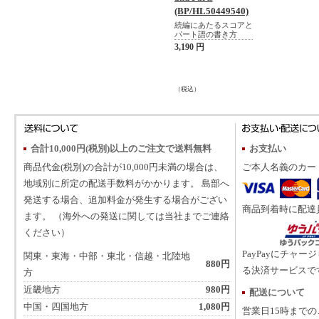
(BP/HL50449540)
続編にあたるスコアと
パート譜の書き方
3,190 円
（税込）
合計10,000円(税別)以上のご注文で送料無料
お支払い
商品代金(税別)の合計が10,000円未満の場合は、
ご本人名義のカー
地域別に所定の配送手数料がかかります。 島部へ
発送する場合、追加料金が発生する場合がござい
商品到着時に配達
ます。 （海外への発送に関しては当社までご連絡
ください）
PayPayにチャー
関東・東海・中部・東北・信越・北陸地
880円
る決済サービスで
方
近畿地方
980円
配送について
中国・四国地方
1,080円
営業日15時まで