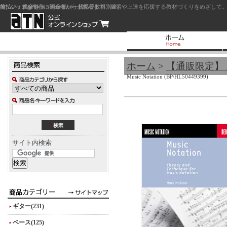
前払い：クレジットカード（一括払い）
後払い：代金引換（現金払い・代引手数料別途）
前払い：PayPay
ジャズを中心に初心者から上級者まで、練習や上達を応援する教材づくりをめざして。
ホーム
>
【通販限定】
Music Notation (BP/HL50449399)
サイト内検索
ギター(231)
ベース(125)