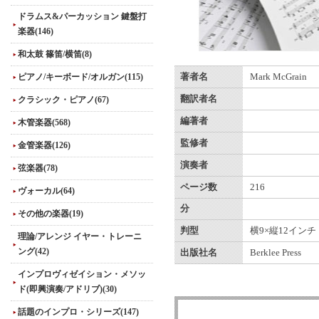
ドラムス&パーカッション 鍵盤打
楽器(146)
和太鼓 篠笛/横笛(8)
ピアノ/キーボード/オルガン(115)
著者名
Mark McGrain
翻訳者名
クラシック・ピアノ(67)
編著者
木管楽器(568)
監修者
金管楽器(126)
演奏者
弦楽器(78)
ページ数
216
ヴォーカル(64)
分
その他の楽器(19)
判型
横9×縦12インチ
理論/アレンジ イヤー・トレーニ
ング(42)
出版社名
Berklee Press
インプロヴィゼイション・メソッ
ド(即興演奏/アドリブ)(30)
話題のインプロ・シリーズ(147)