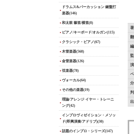
ドラムス&パーカッション 鍵盤打
楽器(146)
和太鼓 篠笛/横笛(8)
著
ピアノ/キーボード/オルガン(115)
翻
クラシック・ピアノ(67)
編
木管楽器(568)
監
金管楽器(126)
演
弦楽器(78)
ペ
ヴォーカル(64)
分
その他の楽器(19)
判
理論/アレンジ イヤー・トレーニ
出
ング(42)
インプロヴィゼイション・メソッ
ド(即興演奏/アドリブ)(30)
話題のインプロ・シリーズ(147)