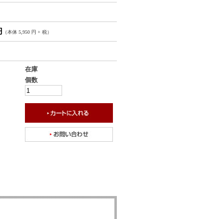
円
（本体 5,950 円 + 税）
在庫
個数