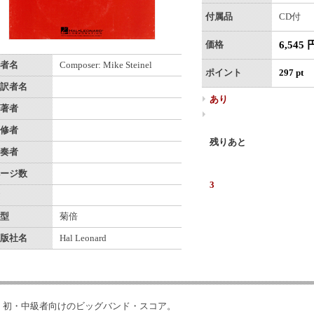
付属品
CD付
6,545 
価格
者名
Composer: Mike Steinel
ポイント
297 pt
訳者名
あり
著者
修者
残りあと
奏者
ージ数
3
型
菊倍
版社名
Hal Leonard
初・中級者向けのビッグバンド・スコア。