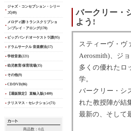
ジャズ・コンセプション・シリー
バークリー・
ズ(49)
よう!
メロディ譜/トランスクリプショ
ン/プレイ・アロング(170)
ビッグバンド/オーケストラ譜(95)
スティーヴ・ヴァ
ドラムサークル 音楽療法(17)
Aerosmith)、
学校音楽(221)
幼児教育/保育現場(35)
多くの優れたロ
その他(9)
学。
CD/DVD(86)
バークリー・シ
【通販限定】 直輸入版(1409)
れた教授陣が結
クリスマス・セレクション(71)
最新の、そして
商品数：0点