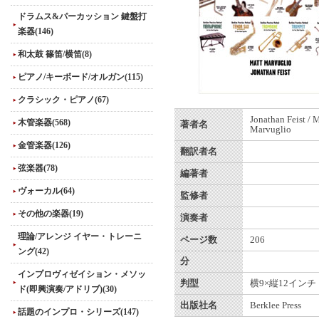
ドラムス&パーカッション 鍵盤打
楽器(146)
和太鼓 篠笛/横笛(8)
ピアノ/キーボード/オルガン(115)
クラシック・ピアノ(67)
Jonathan Feist / 
木管楽器(568)
著者名
Marvuglio
金管楽器(126)
翻訳者名
弦楽器(78)
編著者
ヴォーカル(64)
監修者
その他の楽器(19)
演奏者
理論/アレンジ イヤー・トレーニ
ページ数
206
ング(42)
分
インプロヴィゼイション・メソッ
判型
横9×縦12インチ
ド(即興演奏/アドリブ)(30)
出版社名
Berklee Press
話題のインプロ・シリーズ(147)