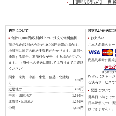
【通販限定】 直
合計10,000円(税別)以上のご注文で送料無料
お支払い
商品代金(税別)の合計が10,000円未満の場合は、
ご本人名義のカー
地域別に所定の配送手数料がかかります。 島部へ
発送する場合、追加料金が発生する場合がござい
商品到着時に配達
ます。 （海外への発送に関しては当社までご連絡
ください）
PayPayにチャー
関東・東海・中部・東北・信越・北陸地
880円
る決済サービスで
方
近畿地方
980円
配送について
中国・四国地方
1,080円
営業日15時まで
北海道･九州地方
1,250円
日本郵便 でのご
沖縄
1,400円
はできません）。