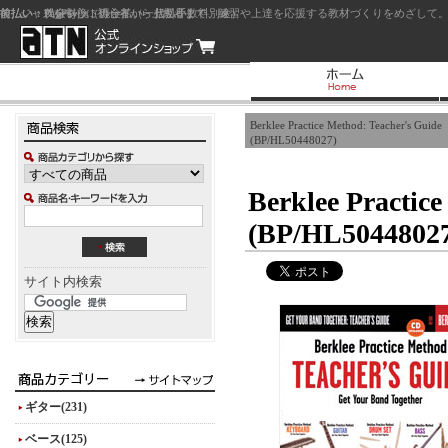
前払い：クレジットカード（一括払い）
後払い：代金引換（現金払い・代引手数料別途）
前払い：PayPay
ジャズを中心に初心者から上級者まで、練習や上達を応援する教材づくりをめざして。
Berklee Practice Method: Teacher's Guide
(BP/HL50448027)
Berklee Practic
(BP/HL5044802
サイト内検索
ギター(231)
ベース(125)