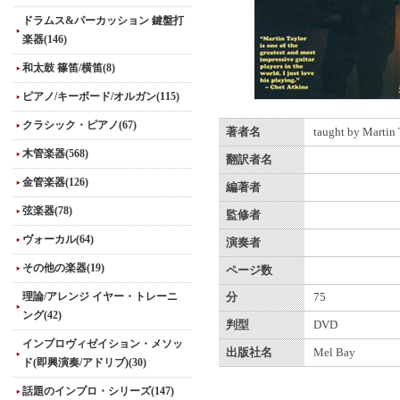
ドラムス&パーカッション 鍵盤打
楽器(146)
和太鼓 篠笛/横笛(8)
ピアノ/キーボード/オルガン(115)
クラシック・ピアノ(67)
著者名
taught by Martin 
木管楽器(568)
翻訳者名
金管楽器(126)
編著者
弦楽器(78)
監修者
ヴォーカル(64)
演奏者
その他の楽器(19)
ページ数
理論/アレンジ イヤー・トレーニ
分
75
ング(42)
判型
DVD
インプロヴィゼイション・メソッ
出版社名
Mel Bay
ド(即興演奏/アドリブ)(30)
話題のインプロ・シリーズ(147)