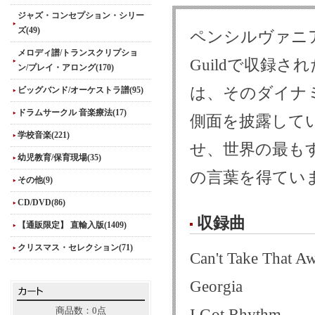
ジャズ・コンセプション・シリー
ズ(49)
ペンシルヴァニア州、
メロディ譜/トランスクリプショ
Guildで収録
ン/プレイ・アロング(170)
は、そのダイナ
ビッグバンド/オーケストラ譜(95)
ドラムサークル 音楽療法(17)
側面を披露して
学校音楽(221)
せ、世界の最も
幼児教育/保育現場(35)
の言葉を得てい
その他(9)
CD/DVD(86)
収録曲
【通販限定】 直輸入版(1409)
クリスマス・セレクション(71)
Can't Take That 
Georgia
商品数：0点
I Got Rhythm