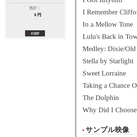
合計：
I Remember Cliffo
0 円
In a Mellow Tone
Lulu's Back in To
Medley: Dixie/Old
Stella by Starlight
Sweet Lorraine
Taking a Chance 
The Dolphin
Why Did I Choos
サンプル映像