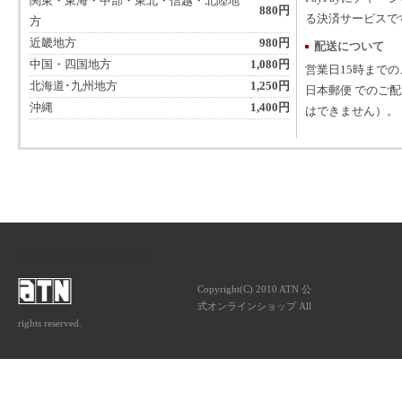
関東・東海・中部・東北・信越・北陸地
880円
る決済サービスで
方
近畿地方
980円
配送について
中国・四国地方
1,080円
営業日15時まで
北海道･九州地方
1,250円
日本郵便 でのご
沖縄
1,400円
はできません）。
ATNは音楽専門の出版社です。
Copyright(C) 2010 ATN 公
式オンラインショップ All
rights reserved.