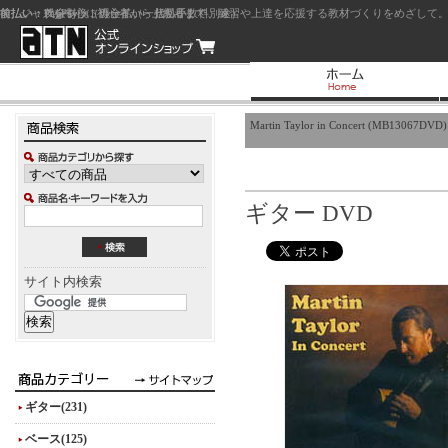
前払い：クレジットカード（一括払い）
後払い：代金引換（現金払い・代引手数料別途）
前払い：PayPay
ジャズを中心に初心者から上級者まで、練習や上達を応援する教材づくりをめざして。
Martin Taylor in Concert (MB13067DVD)
ギター DVD
サイト内検索
ギター(231)
ベース(125)