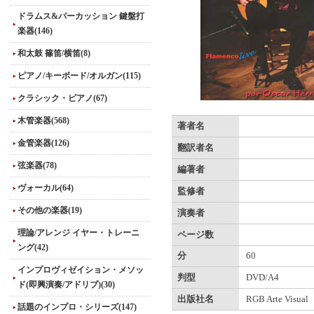
ドラムス&パーカッション 鍵盤打
楽器(146)
和太鼓 篠笛/横笛(8)
ピアノ/キーボード/オルガン(115)
クラシック・ピアノ(67)
木管楽器(568)
著者名
金管楽器(126)
翻訳者名
弦楽器(78)
編著者
ヴォーカル(64)
監修者
その他の楽器(19)
演奏者
理論/アレンジ イヤー・トレーニ
ページ数
ング(42)
分
60
インプロヴィゼイション・メソッ
判型
DVD/A4
ド(即興演奏/アドリブ)(30)
出版社名
RGB Arte Visual
話題のインプロ・シリーズ(147)