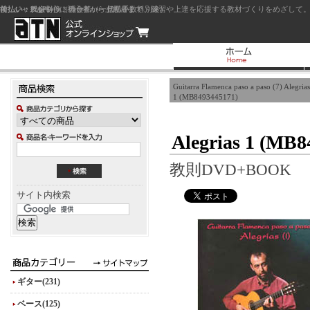
前払い：クレジットカード（一括払い）
後払い：代金引換（現金払い・代引手数料別途）
前払い：PayPay
ジャズを中心に初心者から上級者まで、練習や上達を応援する教材づくりをめざして。
Guitarra Flamenca paso a paso (7) Alegrias
1 (MB8493445171)
Alegrias 1 (MB8
教則DVD+BOOK
サイト内検索
ギター(231)
ベース(125)