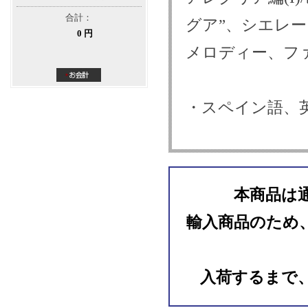
合計：
グア”
、シエレー
0 円
メロディー、フ
・スペイン語、
本商品は
輸入商品のため
入荷するまで