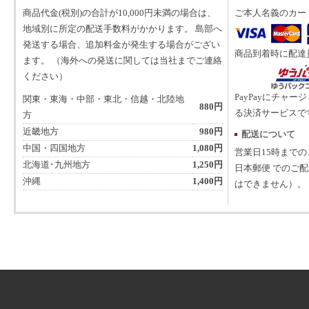
商品代金(税別)の合計が10,000円未満の場合は、
ご本人名義のカー
地域別に所定の配送手数料がかかります。 島部へ
発送する場合、追加料金が発生する場合がござい
商品到着時に配達
ます。 （海外への発送に関しては当社までご連絡
ください）
PayPayにチャー
関東・東海・中部・東北・信越・北陸地
880円
る決済サービスで
方
近畿地方
980円
配送について
中国・四国地方
1,080円
営業日15時まで
北海道･九州地方
1,250円
日本郵便 でのご
沖縄
1,400円
はできません）。
ATNは音楽専門の出版社です。