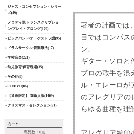
ジャズ・コンセプション・シリー
ズ(49)
メロディ譜/トランスクリプショ
著者の計画では、
ン/プレイ・アロング(170)
目ではコンパス
ビッグバンド/オーケストラ譜(95)
ン。
ドラムサークル 音楽療法(17)
学校音楽(221)
ギター・ソロと
幼児教育/保育現場(35)
プロの歌手を混
その他(9)
ル・エレーロがア
CD/DVD(86)
のアレグリアの
【通販限定】 直輸入版(1409)
クリスマス・セレクション(71)
らゆる曲種を理
アレグリア編(I
商品数：0点