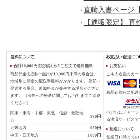
直輸入書ページ
【通販限定】 直
合計10,000円(税別)以上のご注文で送料無料
お支払い
商品代金(税別)の合計が10,000円未満の場合は、
ご本人名義のカー
地域別に所定の配送手数料がかかります。 島部へ
発送する場合、追加料金が発生する場合がござい
商品到着時に配達
ます。 （海外への発送に関しては当社までご連絡
ください）
PayPayにチャー
関東・東海・中部・東北・信越・北陸地
880円
る決済サービスで
方
近畿地方
980円
配送について
中国・四国地方
1,080円
営業日15時まで