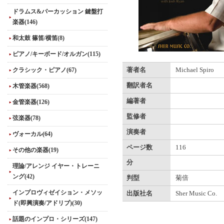
ドラムス&パーカッション 鍵盤打
楽器(146)
和太鼓 篠笛/横笛(8)
ピアノ/キーボード/オルガン(115)
クラシック・ピアノ(67)
著者名
Michael Spiro
翻訳者名
木管楽器(568)
編著者
金管楽器(126)
監修者
弦楽器(78)
演奏者
ヴォーカル(64)
ページ数
116
その他の楽器(19)
分
理論/アレンジ イヤー・トレーニ
ング(42)
判型
菊倍
インプロヴィゼイション・メソッ
出版社名
Sher Music Co.
ド(即興演奏/アドリブ)(30)
話題のインプロ・シリーズ(147)