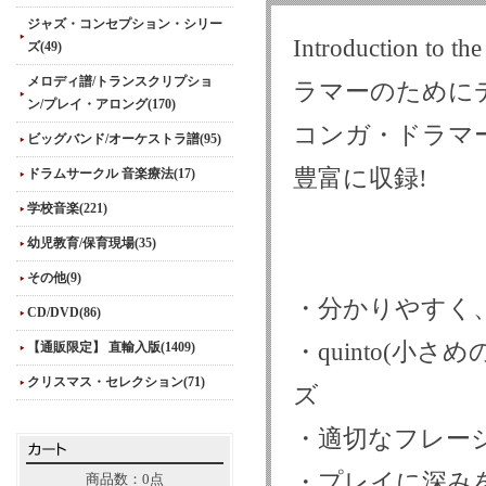
ジャズ・コンセプション・シリー
Introduction
ズ(49)
メロディ譜/トランスクリプショ
ラマーのために
ン/プレイ・アロング(170)
コンガ・ドラマ
ビッグバンド/オーケストラ譜(95)
豊富に収録!
ドラムサークル 音楽療法(17)
学校音楽(221)
幼児教育/保育現場(35)
その他(9)
・分かりやすく
CD/DVD(86)
・quinto(
【通販限定】 直輸入版(1409)
クリスマス・セレクション(71)
ズ
・適切なフレー
・プレイに深み
商品数：0点