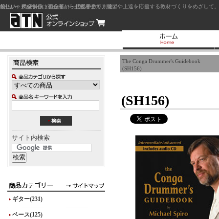
前払い：クレジットカード（一括払い）
後払い：代金引換（現金払い・代引手数料別途）
前払い：PayPay
ジャズを中心に初心者から上級者まで、練習や上達を応援する教材づくりをめざして。
The Conga Drummer's Guidebook
(SH156)
(SH156)
サイト内検索
ギター(231)
ベース(125)