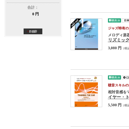
合計：
0 円
ジャズ特有の
メロディ楽
リズミッ
3,080 円
（税
聴音スキルの
相対音感を
イヤー・トレ
5,500 円
（税