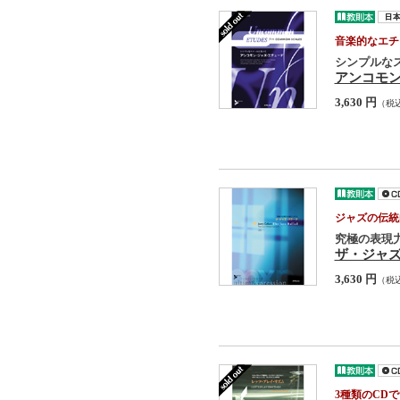
音楽的なエチ
シンプルな
アンコモ
3,630 円
（税
ジャズの伝統
究極の表現
ザ・ジャ
3,630 円
（税
3種類のCDで