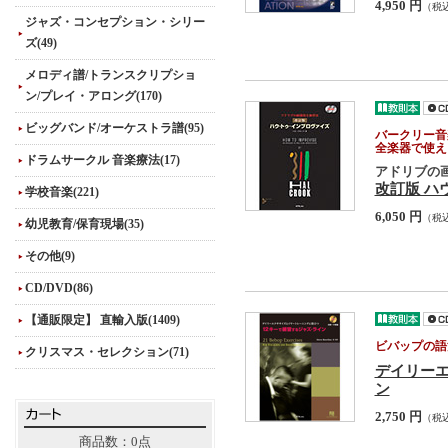
4,950 円
（税
ジャズ・コンセプション・シリー
ズ(49)
メロディ譜/トランスクリプショ
ン/プレイ・アロング(170)
ビッグバンド/オーケストラ譜(95)
バークリー音
全楽器で使え
ドラムサークル 音楽療法(17)
アドリブの
改訂版 ハ
学校音楽(221)
6,050 円
（税
幼児教育/保育現場(35)
その他(9)
CD/DVD(86)
【通販限定】 直輸入版(1409)
ビバップの語
クリスマス・セレクション(71)
デイリーエ
ン
2,750 円
（税
商品数：0点