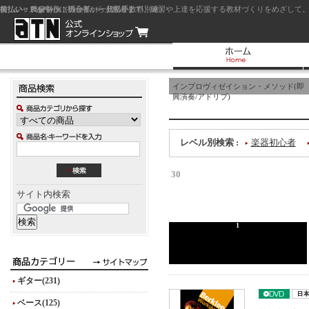
前払い：クレジットカード（一括払い）
後払い：代金引換（現金払い・代引手数料別途）
前払い：PayPay
ジャズを中心に初心者から上級者まで、練習や上達を応援する教材づくりをめざして。
インプロヴィゼイション・メソッド(即
興演奏/アドリブ)
レベル別検索 :
楽器初心者
30
サイト内検索
1
ギター(231)
ベース(125)