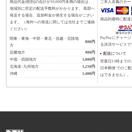
商品代金(税別)の合計が10,000円未満の場合は、
ご本人名義のカー
地域別に所定の配送手数料がかかります。 島部へ
発送する場合、追加料金が発生する場合がござい
商品到着時に配達
ます。 （海外への発送に関しては当社までご連絡
ください）
PayPayにチャー
関東・東海・中部・東北・信越・北陸地
880円
る決済サービスで
方
近畿地方
980円
配送について
中国・四国地方
1,080円
営業日15時まで
北海道･九州地方
1,250円
日本郵便 でのご
沖縄
1,400円
はできません）。
ATNは音楽専門の出版社です。