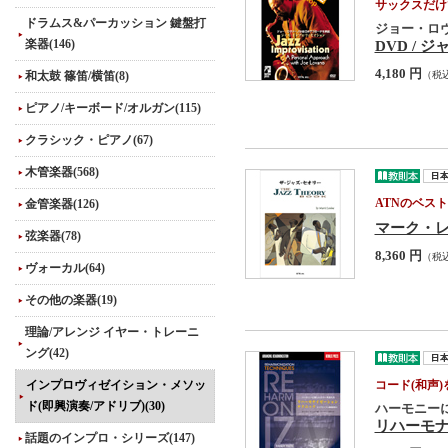
サックスだけ
ドラムス&パーカッション 鍵盤打
ジョー・ロ
楽器(146)
DVD /
4,180 円
和太鼓 篠笛/横笛(8)
（税
ピアノ/キーボード/オルガン(115)
クラシック・ピアノ(67)
木管楽器(568)
金管楽器(126)
ATNのベス
マーク・
弦楽器(78)
8,360 円
（税
ヴォーカル(64)
その他の楽器(19)
理論/アレンジ イヤー・トレーニ
ング(42)
インプロヴィゼイション・メソッ
コード(和声
ド(即興演奏/アドリブ)(30)
ハーモニー
リハーモ
話題のインプロ・シリーズ(147)