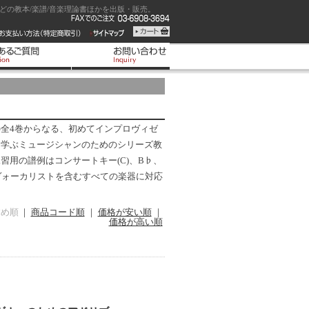
の教本/楽譜/音楽理論書ほかを出版・販売。
全4巻からなる、初めてインプロヴィゼ
を学ぶミュージシャンのためのシリーズ教
習用の譜例はコンサートキー(C)、B♭、
ヴォーカリストを含むすべての楽器に対応
すめ順
｜
商品コード順
｜
価格が安い順
｜
価格が高い順