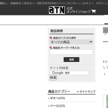
前払い：クレジットカード（一括払い）
後払い：代金引換（現金払い・代引手数料別途）
前払い：PayPay
ジャズを中心に初心者から上級者まで、練習や上
ジ
ズ
E
し
サイト内検索
4
ギター(231)
ベース(125)