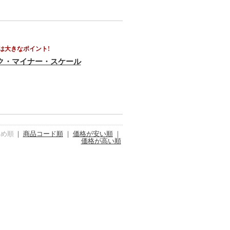
は大きなポイント!
ック・マイナー・スケール
すめ順
｜
商品コード順
｜
価格が安い順
｜
価格が高い順