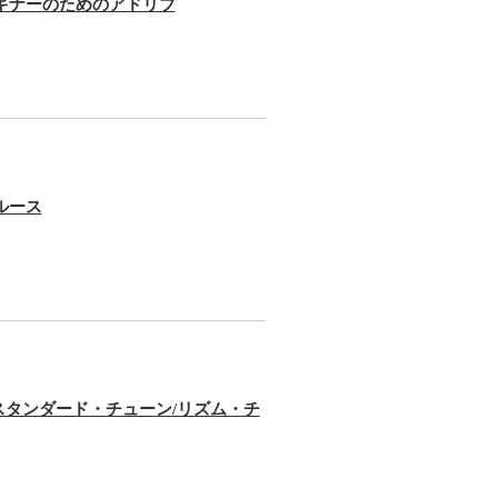
ビギナーのためのアドリブ
ルース
行/スタンダード・チューン/リズム・チ