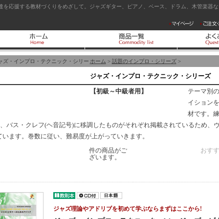
達を応援する教材づくりをめざして。ジャズギター、ピアノ、ベース、ドラム、木管楽器など
ャズ・インプロ・テクニック・シリー
ホーム
>
話題のインプロ・シリーズ
>
ジャズ・インプロ・テクニック・シリーズ
【初級～中級者用】
テーマ別の
イション
材です。練
♭、バス・クレフ(ヘ音記号)に移調したものがそれぞれ掲載されているため、
ています。巻数に従い、難易度が上がっていきます。
件の商品がご
おす
ざいます。
ジャズ理論やアドリブを初めて学ぶならまずはここから!