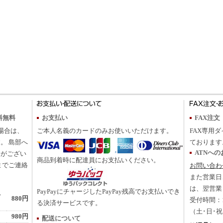
料無料
お支払い
FAX注文
の場合は、
ご本人名義のカードのみお使いいただけます。
FAX専用ダ
。 島部へ
ております
ATNへ
合がござい
商品到着時に配達員にお支払いください。
までご連絡
お問い合わ
また営業日
は、翌営業
PayPayにチャージしたPayPay残高でお支払いでき
地
880円
受付時間：10
る決済サービスです。
（土･日･
980円
配送について