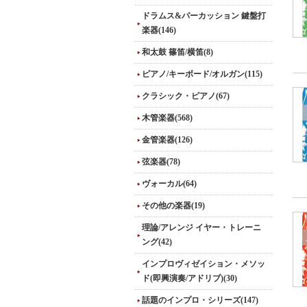
ドラムス&パーカッション 鍵盤打
楽器(146)
和太鼓 篠笛/横笛(8)
ピアノ/キーボード/オルガン(115)
クラシック・ピアノ(67)
木管楽器(568)
金管楽器(126)
弦楽器(78)
ヴォーカル(64)
その他の楽器(19)
理論/アレンジ イヤー・トレーニ
ング(42)
インプロヴィゼイション・メソッ
ド(即興演奏/アドリブ)(30)
話題のインプロ・シリーズ(147)