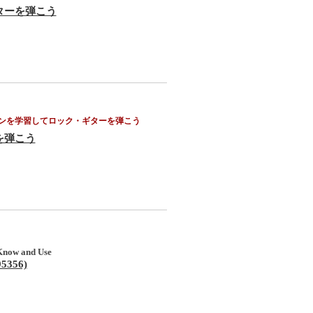
ターを弾こう
ンを学習してロック・ギターを弾こう
を弾こう
Know and Use
95356)