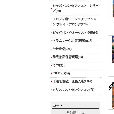
ジャズ・コンセプション・シリー
ズ(49)
メロディ譜/トランスクリプショ
ン/プレイ・アロング(170)
ビッグバンド/オーケストラ譜(95)
ドラムサークル 音楽療法(17)
学校音楽(221)
幼児教育/保育現場(35)
その他(9)
CD/DVD(86)
【通販限定】 直輸入版(1409)
クリスマス・セレクション(71)
商品数：0点