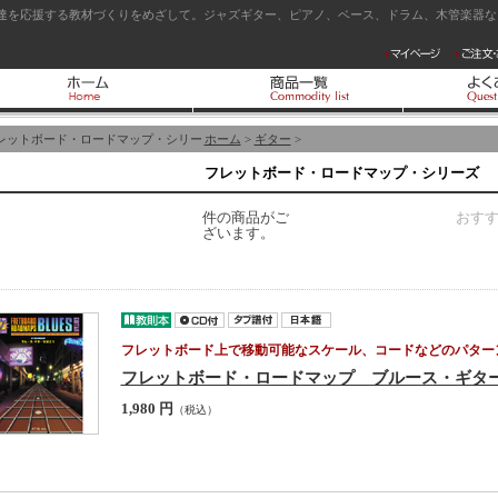
達を応援する教材づくりをめざして。ジャズギター、ピアノ、ベース、ドラム、木管楽器など
レットボード・ロードマップ・シリー
ホーム
>
ギター
>
フレットボード・ロードマップ・シリーズ
件の商品がご
おす
ざいます。
フレットボード上で移動可能なスケール、コードなどのパター
フレットボード・ロードマップ ブルース・ギタ
1,980 円
（税込）