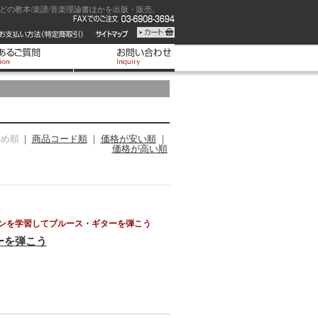
の教本/楽譜/音楽理論書ほかを出版・販売。
すめ順
｜
商品コード順
｜
価格が安い順
｜
価格が高い順
ンを学習してブルース・ギターを弾こう
ーを弾こう