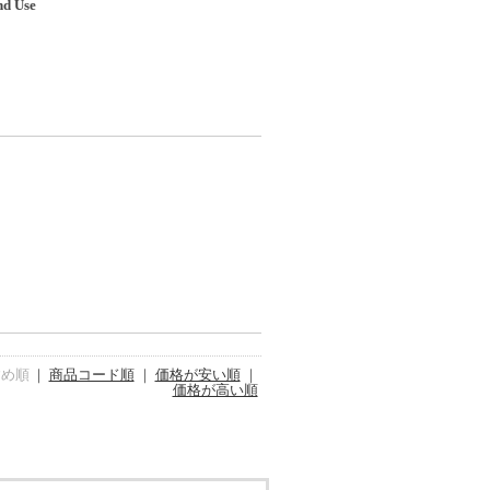
nd Use
すめ順
｜
商品コード順
｜
価格が安い順
｜
価格が高い順