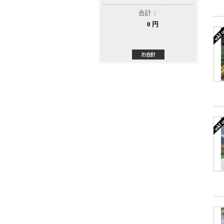
合計：
0 円