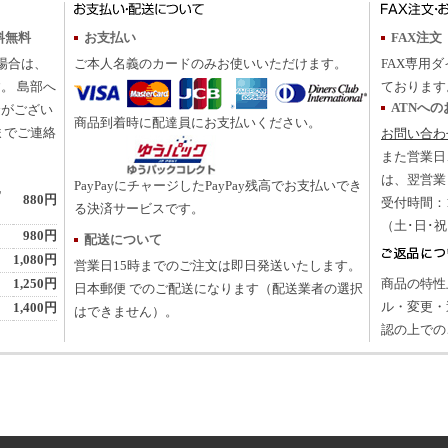
料無料
お支払い
FAX注文
の場合は、
ご本人名義のカードのみお使いいただけます。
FAX専用ダ
。 島部へ
ております
ATNへ
合がござい
商品到着時に配達員にお支払いください。
までご連絡
お問い合わ
また営業日
は、翌営業
PayPayにチャージしたPayPay残高でお支払いでき
地
880円
受付時間：10
る決済サービスです。
（土･日･
980円
配送について
1,080円
営業日15時までのご注文は即日発送いたします。
1,250円
商品の特性
日本郵便 でのご配送になります（配送業者の選択
ル・変更・
1,400円
はできません）。
認の上での