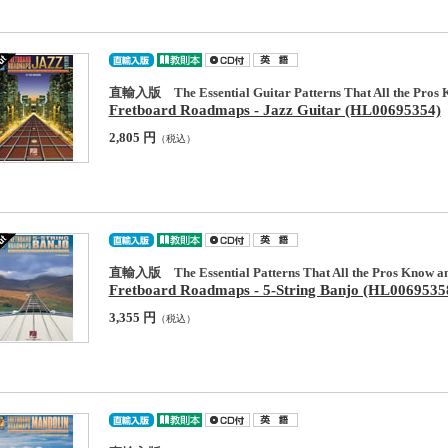
直輸入版 The Essential Guitar Patterns That All the Pros 
Fretboard Roadmaps - Jazz Guitar (HL00695354)
2,805 円
（税込）
直輸入版 The Essential Patterns That All the Pros Know a
Fretboard Roadmaps - 5-String Banjo (HL0069535
3,355 円
（税込）