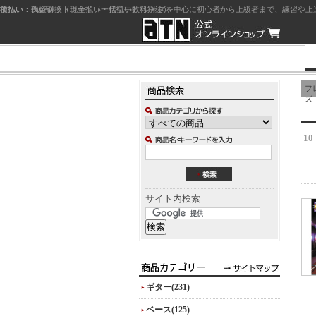
前払い：クレジットカード（一括払い）
後払い：代金引換（現金払い・代引手数料別途）
前払い：PayPay
ジャズを中心に初心者から上級者まで、練習や上
フ
ズ
10
サイト内検索
ギター(231)
ベース(125)