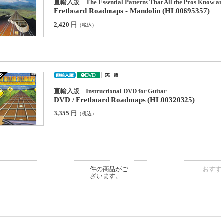
直輸入版 The Essential Patterns That All the Pros Know a
Fretboard Roadmaps - Mandolin (HL00695357)
2,420 円
（税込）
直輸入版 Instructional DVD for Guitar
DVD / Fretboard Roadmaps (HL00320325)
3,355 円
（税込）
件の商品がご
おす
ざいます。