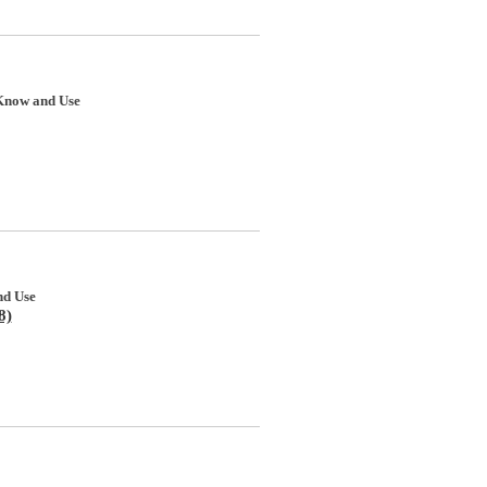
Know and Use
nd Use
8)