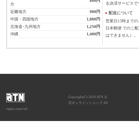
880円
る決済サービスで
方
近畿地方
980円
配送について
中国・四国地方
1,080円
営業日15時まで
北海道･九州地方
1,250円
日本郵便 でのご
沖縄
1,400円
はできません）。
ATNは音楽専門の出版社です。
Copyright(C) 2010 ATN 公
式オンラインショップ All
rights reserved.