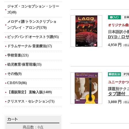
ジャズ・コンセプション・シリー
ズ(49)
メロディ譜/トランスクリプショ
オリジナル曲
ン/プレイ・アロング(170)
日本語訳小冊
DVD /
ビッグバンド/オーケストラ譜(95)
4,950 円
（税
ドラムサークル 音楽療法(17)
学校音楽(221)
幼児教育/保育現場(35)
その他(9)
ユニークかつ
CD/DVD(86)
課題別テク
【通販限定】 直輸入版(1409)
タブ譜付
クリスマス・セレクション(71)
3,080 円
（税
商品数：0点