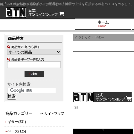
前払い：クレジットカード（一括払い）
後払い：代金引換（現金払い・代引手数料別途）
前払い：PayPay
ジャズを中心に初心者から上級者まで、練習や上達を応援する教材づくりをめざして。
クラシック・ギター
サイト内検索
35
ギター(231)
1
ベース(125)