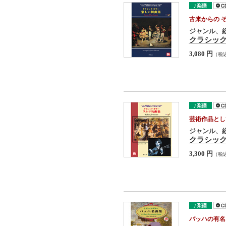
古来からの 
ジャンル、
クラシッ
3,080 円
（税
芸術作品とし
ジャンル、
クラシッ
3,300 円
（税
バッハの有名