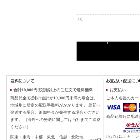
35
1
合計10,000円(税別)以上のご注文で送料無料
お支払い
商品代金(税別)の合計が10,000円未満の場合は、
ご本人名義のカー
地域別に所定の配送手数料がかかります。 島部へ
発送する場合、追加料金が発生する場合がござい
商品到着時に配達
ます。 （海外への発送に関しては当社までご連絡
ください）
PayPayにチャー
関東・東海・中部・東北・信越・北陸地