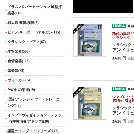
ドラムス&パーカッション 鍵盤打
楽器(146)
和太鼓 篠笛/横笛(8)
ピアノ/キーボード/オルガン(115)
稀代の異能ギタ
クラシック・
クラシック・ピアノ(67)
クラシック
アンドリ
木管楽器(568)
3,630 円
（税
金管楽器(126)
弦楽器(78)
ヴォーカル(64)
その他の楽器(19)
ジャズにひそ
理論/アレンジ イヤー・トレーニ
第1巻に引き
ング(42)
クラシック
アンドリュ
インプロヴィゼイション・メソッ
ド(即興演奏/アドリブ)(30)
3,630 円
（税
話題のインプロ・シリーズ(147)