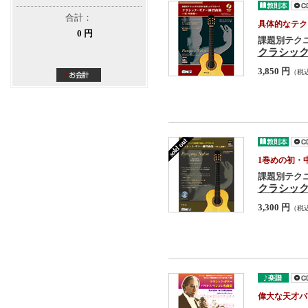
合計：
具体的なテク
0 円
課題別テク
クラシック
3,850 円
（税
1巻めの初・
課題別テク
クラシック
3,300 円
（税
偉大な天才バ