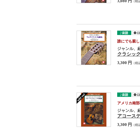
3,080 円
（税
誰にでも親し
ジャンル、
クラシッ
3,300 円
（税
アメリカ南部
ジャンル、
アコーステ
3,300 円
（税