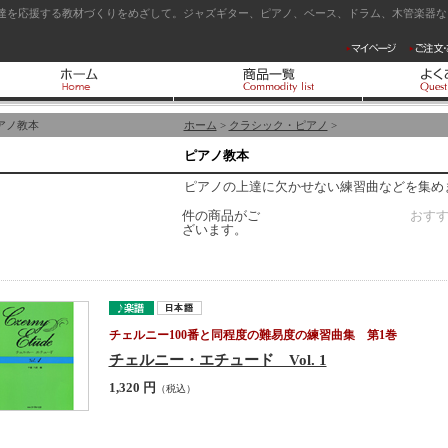
達を応援する教材づくりをめざして。ジャズギター、ピアノ、ベース、ドラム、木管楽器など
アノ教本
ホーム
>
クラシック・ピアノ
>
ピアノ教本
ピアノの上達に欠かせない練習曲などを集め
件の商品がご
おす
ざいます。
チェルニー100番と同程度の難易度の練習曲集 第1巻
チェルニー・エチュード Vol. 1
1,320 円
（税込）