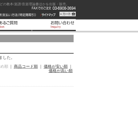
の教本/楽譜/音楽理論書ほかを出版・販売。
ました。
すめ順
｜
商品コード順
｜
価格が安い順
｜
価格が高い順