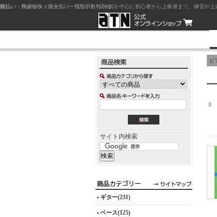
前払い：クレジットカード（一括払い）
後払い：代金引換（現金払い・代引手数料別途）
前払い：PayPay
ジャズを中心に初心者から上級者まで、練習や上
ピ
8
サイト内検索
ギター(231)
ベース(125)