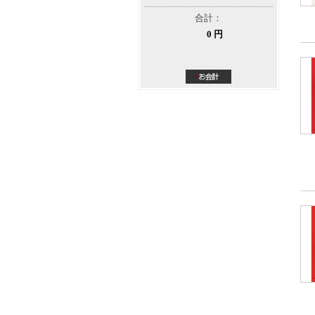
合計：
0 円