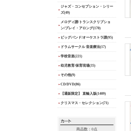
ジャズ・コンセプション・シリー
ズ(49)
メロディ譜/トランスクリプショ
ン/プレイ・アロング(170)
ビッグバンド/オーケストラ譜(95)
ドラムサークル 音楽療法(17)
学校音楽(221)
幼児教育/保育現場(35)
その他(9)
CD/DVD(86)
【通販限定】 直輸入版(1409)
クリスマス・セレクション(71)
商品数：0点