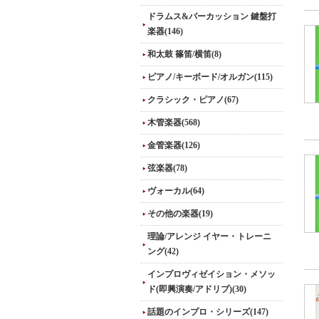
ドラムス&パーカッション 鍵盤打
楽器(146)
和太鼓 篠笛/横笛(8)
ピアノ/キーボード/オルガン(115)
クラシック・ピアノ(67)
木管楽器(568)
金管楽器(126)
弦楽器(78)
ヴォーカル(64)
その他の楽器(19)
理論/アレンジ イヤー・トレーニ
ング(42)
インプロヴィゼイション・メソッ
ド(即興演奏/アドリブ)(30)
話題のインプロ・シリーズ(147)