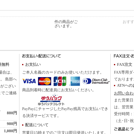
件の商品がご
おす
ざいます。
料無料
お支払い
FAX注文
の場合は、
ご本人名義のカードのみお使いいただけます。
FAX専用ダ
。 島部へ
ております
ATNへ
合がござい
商品到着時に配達員にお支払いください。
までご連絡
お問い合わ
また営業日
は、翌営業
PayPayにチャージしたPayPay残高でお支払いでき
地
880円
受付時間：10
る決済サービスです。
（土･日･
980円
配送について
1,080円
営業日15時までのご注文は即日発送いたします。