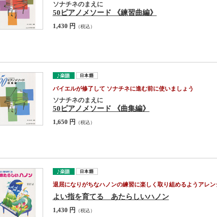
ソナチネのまえに
50ピアノメソード 《練習曲編》
1,430 円
（税込）
バイエルが修了して ソナチネに進む前に使いましょう
ソナチネのまえに
50ピアノメソード 《曲集編》
1,650 円
（税込）
退屈になりがちなハノンの練習に楽しく取り組めるようアレン
よい指を育てる あたらしいハノン
1,430 円
（税込）