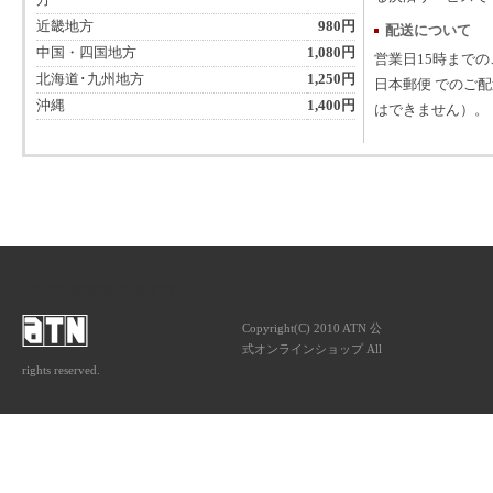
方
近畿地方
980円
配送について
中国・四国地方
1,080円
営業日15時まで
北海道･九州地方
1,250円
日本郵便 でのご
沖縄
1,400円
はできません）。
ATNは音楽専門の出版社です。
Copyright(C) 2010 ATN 公
式オンラインショップ All
rights reserved.