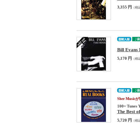
3,355 円
（税
Bill Evans
5,170 円
（税
Sher Mu
100+ Tunes 
The Best o
5,720 円
（税