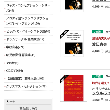
ジャズ・コンセプション・シリー
4,400 円
（税
ズ(49)
メロディ譜/トランスクリプショ
ン/プレイ・アロング(170)
ビッグバンド/オーケストラ譜(95)
渡辺貞夫氏が
ドラムサークル 音楽療法(17)
渡辺貞夫 
学校音楽(221)
4,400 円
（税
幼児教育/保育現場(35)
その他(9)
CD/DVD(86)
【通販限定】 直輸入版(1409)
時代を超えて
クリスマス・セレクション(71)
オリジナルに
ソウル/フ
3,960 円
（税
商品数：0点