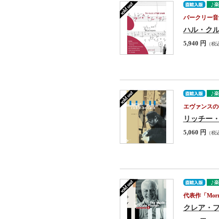
バークリー音
ハル・クルック :
5,940 円
（税
エヴァンスの
リッチー・バイラー
5,060 円
（税
代表作「Mor
クレア・フィッシ