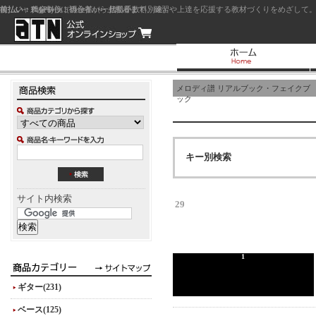
前払い：クレジットカード（一括払い）
後払い：代金引換（現金払い・代引手数料別途）
前払い：PayPay
ジャズを中心に初心者から上級者まで、練習や上達を応援する教材づくりをめざして。
メロディ譜 リアルブック・フェイクブ
ック
キー別検索
サイト内検索
29
1
ギター(231)
ベース(125)