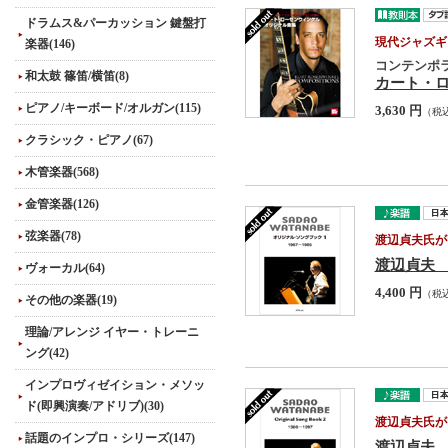
ドラムス&パーカッション 鍵盤打
現代ジャズギ
楽器(146)
コンテンポ
和太鼓 篠笛/横笛(8)
カート・
ピアノ/キーボード/オルガン(115)
3,630 円
（税
クラシック・ピアノ(67)
木管楽器(568)
金管楽器(126)
弦楽器(78)
渡辺貞夫氏が
渡辺貞夫 
ヴォーカル(64)
4,400 円
（税
その他の楽器(19)
理論/アレンジ イヤー・トレーニ
ング(42)
インプロヴィゼイション・メソッ
ド(即興演奏/アドリブ)(30)
渡辺貞夫氏が
話題のインプロ・シリーズ(147)
渡辺貞夫 