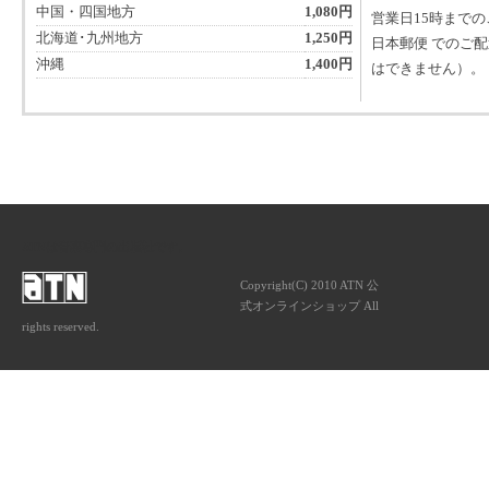
中国・四国地方
1,080円
営業日15時まで
北海道･九州地方
1,250円
日本郵便 でのご
沖縄
1,400円
はできません）。
ATNは音楽専門の出版社です。
Copyright(C) 2010 ATN 公
式オンラインショップ All
rights reserved.