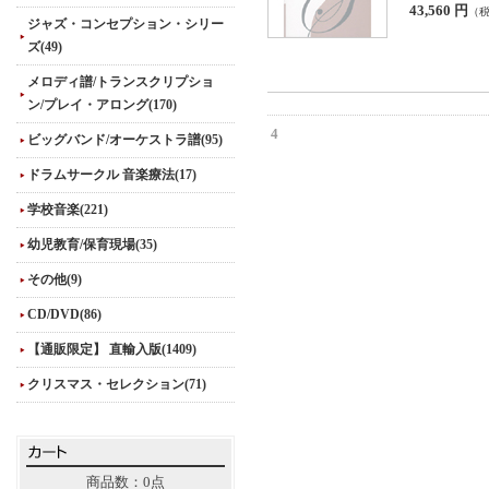
43,560 円
（
ジャズ・コンセプション・シリー
ズ(49)
メロディ譜/トランスクリプショ
ン/プレイ・アロング(170)
4
ビッグバンド/オーケストラ譜(95)
ドラムサークル 音楽療法(17)
学校音楽(221)
幼児教育/保育現場(35)
その他(9)
CD/DVD(86)
【通販限定】 直輸入版(1409)
クリスマス・セレクション(71)
商品数：0点