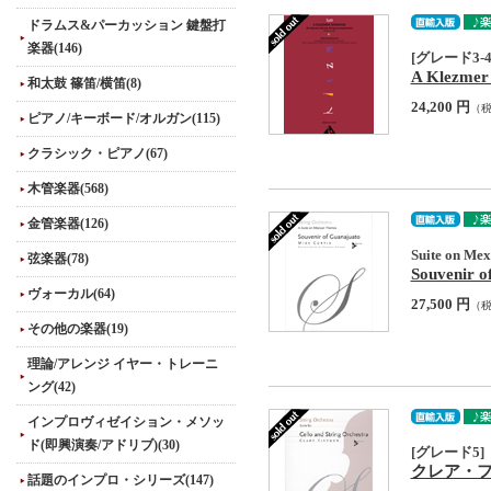
ドラムス&パーカッション 鍵盤打
楽器(146)
[グレード3-4
A Klezmer 
和太鼓 篠笛/横笛(8)
24,200 円
（
ピアノ/キーボード/オルガン(115)
クラシック・ピアノ(67)
木管楽器(568)
金管楽器(126)
Suite on Me
弦楽器(78)
Souvenir o
ヴォーカル(64)
27,500 円
（
その他の楽器(19)
理論/アレンジ イヤー・トレーニ
ング(42)
インプロヴィゼイション・メソッ
ド(即興演奏/アドリブ)(30)
[グレード5]
クレア・フィッシャ
話題のインプロ・シリーズ(147)