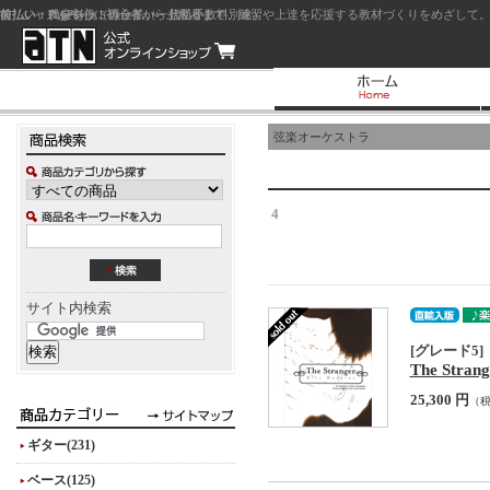
前払い：クレジットカード（一括払い）
後払い：代金引換（現金払い・代引手数料別途）
前払い：PayPay
ジャズを中心に初心者から上級者まで、練習や上達を応援する教材づくりをめざして。
弦楽オーケストラ
4
サイト内検索
[グレード5]
The Stran
25,300 円
（
ギター(231)
ベース(125)