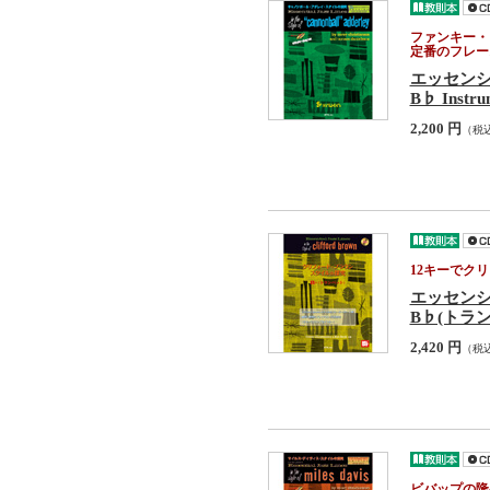
ファンキー・
定番のフレー
エッセン
B♭ Instru
2,200 円
（税
12キーでク
エッセン
B♭(トラ
2,420 円
（税
ビバップの隆