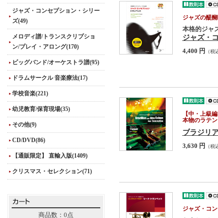
ジャズ・コンセプション・シリー
ジャズの醍醐
ズ(49)
本格的ジャ
メロディ譜/トランスクリプショ
ジャズ・
ン/プレイ・アロング(170)
4,400 円
（税
ビッグバンド/オーケストラ譜(95)
ドラムサークル 音楽療法(17)
学校音楽(221)
幼児教育/保育現場(35)
【中・上級編
本物のラテン
その他(9)
ブラジリ
CD/DVD(86)
3,630 円
（税
【通販限定】 直輸入版(1409)
クリスマス・セレクション(71)
ジャズ・コン
商品数：0点