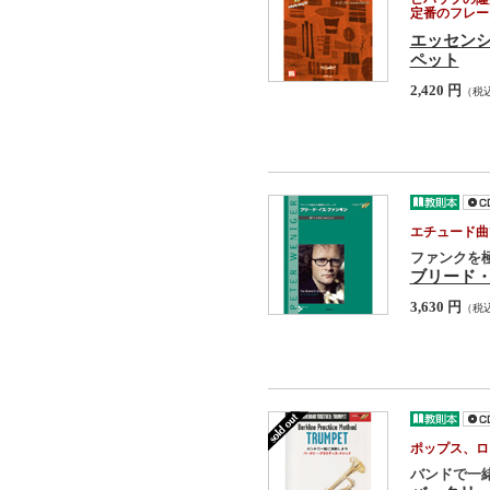
定番のフレー
エッセン
ペット
2,420 円
（税
エチュード曲
ファンクを
ブリード・
3,630 円
（税
ポップス、ロ
バンドで一