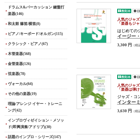
ドラムス&パーカッション 鍵盤打
楽器(146)
人気のジャズ
和太鼓 篠笛/横笛(8)
「楽器もジャ
はじめての
ピアノ/キーボード/オルガン(115)
イージー・
クラシック・ピアノ(67)
3,300 円
（税
木管楽器(568)
金管楽器(126)
弦楽器(78)
ヴォーカル(64)
人気のジャズ
「楽器は弾け
その他の楽器(19)
ジャズ・コ
インター
理論/アレンジ イヤー・トレーニ
ング(42)
3,630 円
（税
インプロヴィゼイション・メソッ
ド(即興演奏/アドリブ)(30)
話題のインプロ・シリーズ(147)