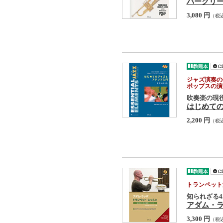
バークリ
3,080 円
（税
ジャズ演奏の
ポップスの演
吹奏楽の現
はじめての
2,200 円
（税
トランペット
知られざる4
アダム・ラ
3,300 円
（税