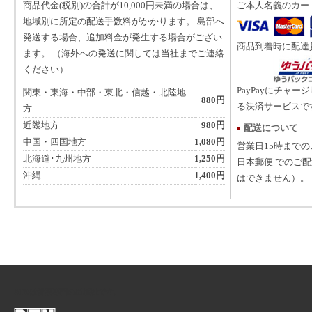
商品代金(税別)の合計が10,000円未満の場合は、
ご本人名義のカー
地域別に所定の配送手数料がかかります。 島部へ
発送する場合、追加料金が発生する場合がござい
商品到着時に配達
ます。 （海外への発送に関しては当社までご連絡
ください）
PayPayにチャー
関東・東海・中部・東北・信越・北陸地
880円
る決済サービスで
方
近畿地方
980円
配送について
中国・四国地方
1,080円
営業日15時まで
北海道･九州地方
1,250円
日本郵便 でのご
沖縄
1,400円
はできません）。
ATNは音楽専門の出版社です。