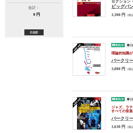
セクション
ビッグバ
合計：
0 円
3,300 円
（税
理論的知識が
バークリー
3,080 円
（税
ジャズ、ラテ
すべての音楽
バークリー
3,630 円
（税