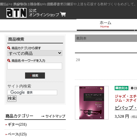
前払い：クレジットカード（一括払い）
後払い：代金引換（現金払い・代引手数料別途）
前払い：PayPay
ジャズを中心に初心者から上級者まで、練習や上達を応援する教材づくりをめざして。
教則本
20
サイト内検索
ジャズ・エチ
ジム・スナイ
ビバップ
3,520 円
（税
ギター(231)
ベース(125)