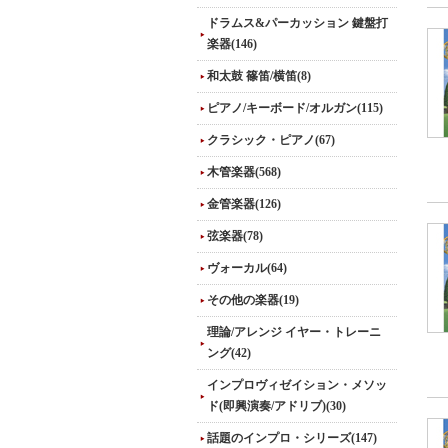
ドラムス&パーカッション 鍵盤打
楽器(146)
和太鼓 篠笛/横笛(8)
ピアノ/キーボード/オルガン(115)
クラシック・ピアノ(67)
木管楽器(568)
金管楽器(126)
弦楽器(78)
ヴォーカル(64)
その他の楽器(19)
理論/アレンジ イヤー・トレーニ
ング(42)
インプロヴィゼイション・メソッ
ド(即興演奏/アドリブ)(30)
話題のインプロ・シリーズ(147)