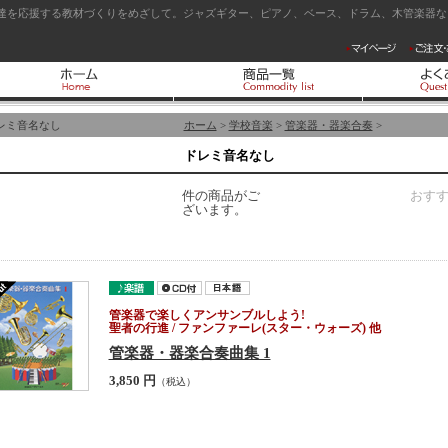
達を応援する教材づくりをめざして。ジャズギター、ピアノ、ベース、ドラム、木管楽器など
レミ音名なし
ホーム
>
学校音楽
>
管楽器・器楽合奏
>
ドレミ音名なし
件の商品がご
おす
ざいます。
管楽器で楽しくアンサンブルしよう!
聖者の行進 / ファンファーレ(スター・ウォーズ) 他
管楽器・器楽合奏曲集 1
3,850 円
（税込）