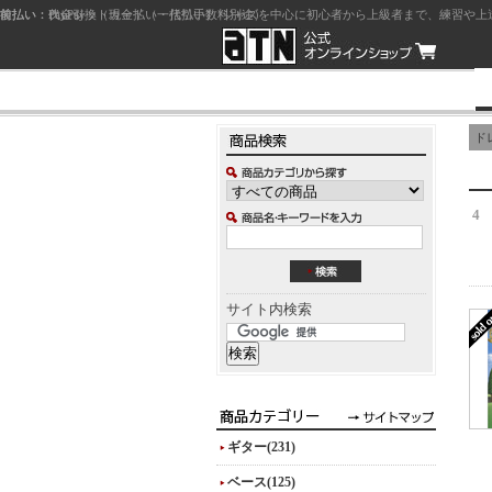
前払い：クレジットカード（一括払い）
後払い：代金引換（現金払い・代引手数料別途）
前払い：PayPay
ジャズを中心に初心者から上級者まで、練習や上
ド
4
サイト内検索
ギター(231)
ベース(125)