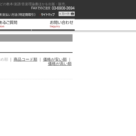
の教本/楽譜/音楽理論書ほかを出版・販売。
すめ順
｜
商品コード順
｜
価格が安い順
｜
価格が高い順