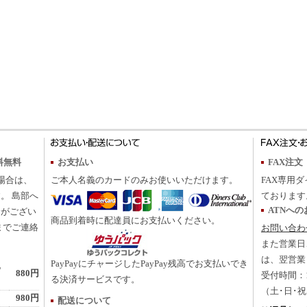
料無料
お支払い
FAX注文
の場合は、
ご本人名義のカードのみお使いいただけます。
FAX専用ダ
。 島部へ
ております
ATNへ
合がござい
商品到着時に配達員にお支払いください。
までご連絡
お問い合わ
また営業日
は、翌営業
PayPayにチャージしたPayPay残高でお支払いでき
地
880円
受付時間：10
る決済サービスです。
（土･日･
980円
配送について