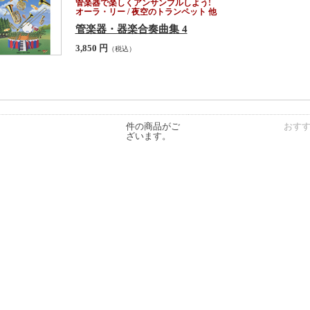
管楽器で楽しくアンサンブルしよう!
オーラ・リー / 夜空のトランペット 他
管楽器・器楽合奏曲集 4
3,850 円
（税込）
件の商品がご
おす
ざいます。