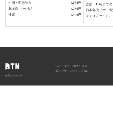
中国・四国地方
1,080円
営業日15時まで
北海道･九州地方
1,250円
日本郵便 でのご
沖縄
1,400円
はできません）。
ATNは音楽専門の出版社です。
Copyright(C) 2010 ATN 公
式オンラインショップ All
rights reserved.