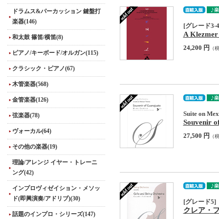
ドラムス&パーカッション 鍵盤打
楽器(146)
[グレード3-4
A Klezmer 
和太鼓 篠笛/横笛(8)
24,200 円
（
ピアノ/キーボード/オルガン(115)
クラシック・ピアノ(67)
木管楽器(568)
金管楽器(126)
Suite on Me
弦楽器(78)
Souvenir o
ヴォーカル(64)
27,500 円
（
その他の楽器(19)
理論/アレンジ イヤー・トレーニ
ング(42)
インプロヴィゼイション・メソッ
ド(即興演奏/アドリブ)(30)
[グレード5]
クレア・フィッシャ
話題のインプロ・シリーズ(147)