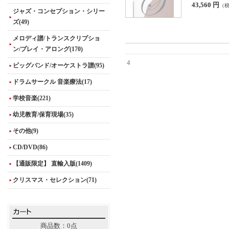
43,560 円
（
ジャズ・コンセプション・シリー
ズ(49)
メロディ譜/トランスクリプショ
ン/プレイ・アロング(170)
4
ビッグバンド/オーケストラ譜(95)
ドラムサークル 音楽療法(17)
学校音楽(221)
幼児教育/保育現場(35)
その他(9)
CD/DVD(86)
【通販限定】 直輸入版(1409)
クリスマス・セレクション(71)
商品数：0点