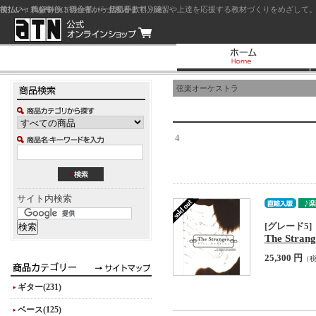
前払い：クレジットカード（一括払い）
後払い：代金引換（現金払い・代引手数料別途）
前払い：PayPay
ジャズを中心に初心者から上級者まで、練習や上達を応援する教材づくりをめざして。
弦楽オーケストラ
4
サイト内検索
[グレード5]
The Stran
25,300 円
（
ギター(231)
ベース(125)