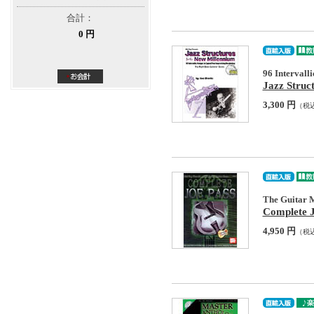
合計：
0 円
96 Intervall
Jazz Struc
3,300 円
（税
The Guitar M
Complete 
4,950 円
（税