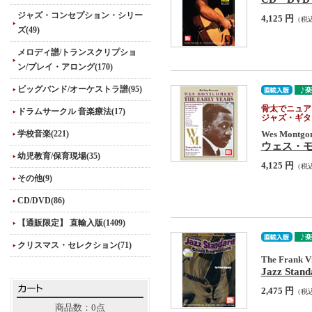
ジャズ・コンセプション・シリー
4,125 円
（税
ズ(49)
メロディ譜/トランスクリプショ
ン/プレイ・アロング(170)
ビッグバンド/オーケストラ譜(95)
骨太でニュア
ドラムサークル 音楽療法(17)
ジャズ・ギタ
学校音楽(221)
Wes Montg
ウェス・モ
幼児教育/保育現場(35)
4,125 円
（税
その他(9)
CD/DVD(86)
【通販限定】 直輸入版(1409)
クリスマス・セレクション(71)
The Frank Vi
Jazz Stan
2,475 円
（税
商品数：0点