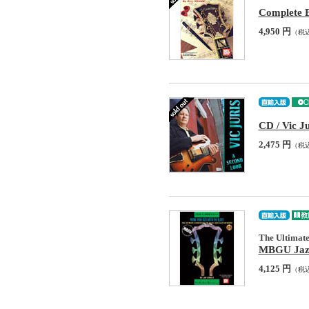
Complete 
4,950 円
（税
CD / Vic J
2,475 円
（税
The Ultimate
MBGU Jazz
4,125 円
（税