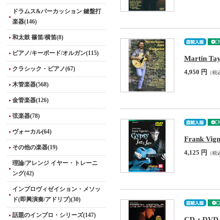
ドラムス&パーカッション 鍵盤打
楽器(146)
和太鼓 篠笛/横笛(8)
ピアノ/キーボード/オルガン(115)
Martin Ta
クラシック・ピアノ(67)
4,950 円
（税
木管楽器(568)
金管楽器(126)
弦楽器(78)
ヴォーカル(64)
Frank Vig
その他の楽器(19)
4,125 円
（税
理論/アレンジ イヤー・トレーニ
ング(42)
インプロヴィゼイション・メソッ
ド(即興演奏/アドリブ)(30)
話題のインプロ・シリーズ(147)
CD・DVD / 