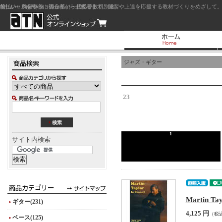
前払い：クレジットカード（一括払い）
後払い：代金引換（現金払い・代引手数料別途）
前払い：PayPay
ジャズを中心に初心者から上級者まで、練習や上達を応援する教材づくりをめざして。
ジャズ・ギター
23
1
サイト内検索
Martin Ta
ギター(231)
4,125 円
（税
ベース(125)