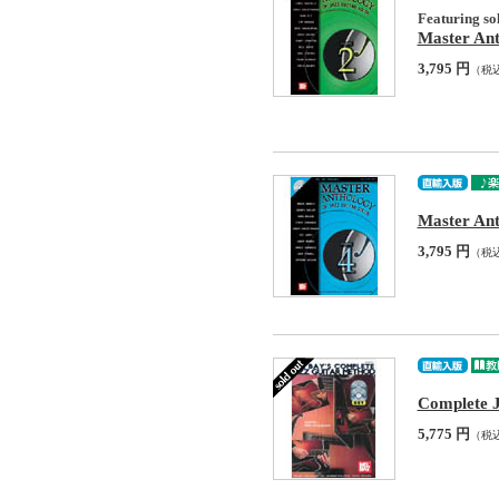
Featuring sol
Master Ant
3,795 円
（税
Master Ant
3,795 円
（税
Complete 
5,775 円
（税