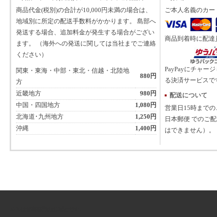
商品代金(税別)の合計が10,000円未満の場合は、
ご本人名義のカー
地域別に所定の配送手数料がかかります。 島部へ
発送する場合、追加料金が発生する場合がござい
商品到着時に配達
ます。 （海外への発送に関しては当社までご連絡
ください）
PayPayにチャー
関東・東海・中部・東北・信越・北陸地
880円
る決済サービスで
方
近畿地方
980円
配送について
中国・四国地方
1,080円
営業日15時まで
北海道･九州地方
1,250円
日本郵便 でのご
沖縄
1,400円
はできません）。
ATNは音楽専門の出版社です。