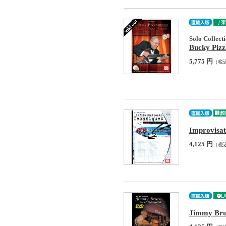
Solo Collect
Bucky Pizz
5,775 円
（税
Improvisat
4,125 円
（税
Jimmy Bru