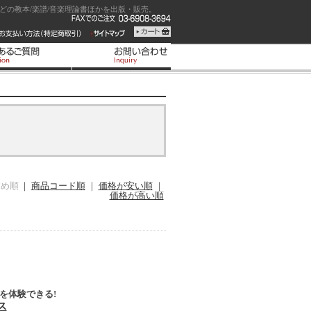
の教本/楽譜/音楽理論書ほかを出版・販売。
すめ順
｜
商品コード順
｜
価格が安い順
｜
価格が高い順
を体験できる!
ス