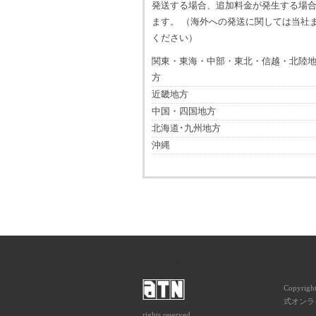
発送する場合、追加料金が発生する場
ます。 （海外への発送に関しては当社
ください）
関東・東海・中部・東北・信越・北陸
方
近畿地方
中国・四国地方
北海道･九州地方
沖縄
ATNは音楽専門の出版社です。
Copyrigh
式オンライ
rights reserved.