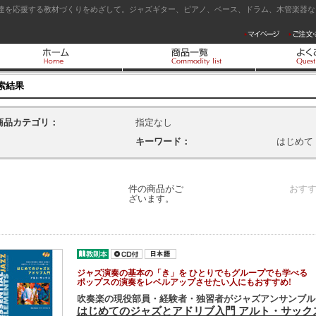
達を応援する教材づくりをめざして。ジャズギター、ピアノ、ベース、ドラム、木管楽器など
索結果
商品カテゴリ：
指定なし
キーワード：
はじめて
件の商品がご
おす
ざいます。
ジャズ演奏の基本の「き」を ひとりでもグループでも学べる
ポップスの演奏をレベルアップさせたい人にもおすすめ!
吹奏楽の現役部員・経験者・独習者がジャズアンサンブル
はじめてのジャズとアドリブ入門 アルト・サック