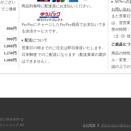
ATNへ
合がござい
商品到着時に配達員にお支払いください。
までご連絡
お問い合わ
また営業日
は、翌営業
PayPayにチャージしたPayPay残高でお支払いでき
地
880円
受付時間：10
る決済サービスです。
（土･日･
980円
配送について
1,080円
営業日15時までのご注文は即日発送いたします。
1,250円
商品の特性
日本郵便 でのご配送になります（配送業者の選択
ル・変更・
1,400円
はできません）。
認の上での
t(C) 2010 ATN 公
ンショップ All
会社概要
プライバシーポリシ