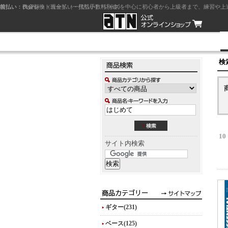
前払い：クレジットカード（一括払い）
後払い：代金引換（現金払い・代引手数料別途）
前払い：PayPay
ジャズを中心に初心者から上級者まで、練習や上
検
10
サイト内検索
ギター(231)
ベース(125)