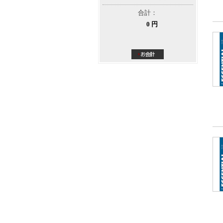
合計：
0 円