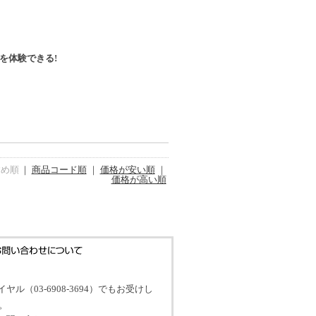
を体験できる!
すめ順
｜
商品コード順
｜
価格が安い順
｜
価格が高い順
イヤル（03-6908-3694）でもお受けし
。