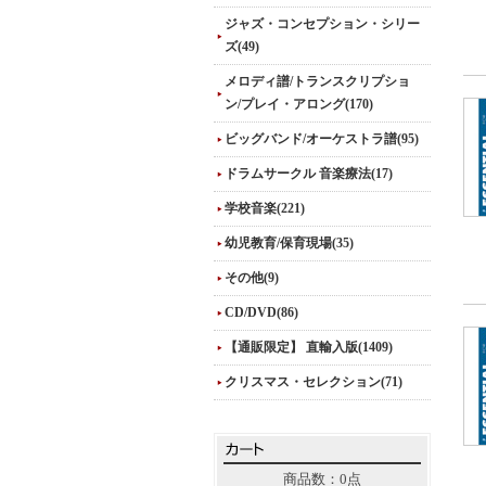
ジャズ・コンセプション・シリー
ズ(49)
メロディ譜/トランスクリプショ
ン/プレイ・アロング(170)
ビッグバンド/オーケストラ譜(95)
ドラムサークル 音楽療法(17)
学校音楽(221)
幼児教育/保育現場(35)
その他(9)
CD/DVD(86)
【通販限定】 直輸入版(1409)
クリスマス・セレクション(71)
商品数：0点