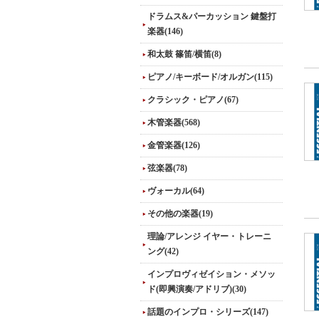
ドラムス&パーカッション 鍵盤打
楽器(146)
和太鼓 篠笛/横笛(8)
ピアノ/キーボード/オルガン(115)
クラシック・ピアノ(67)
木管楽器(568)
金管楽器(126)
弦楽器(78)
ヴォーカル(64)
その他の楽器(19)
理論/アレンジ イヤー・トレーニ
ング(42)
インプロヴィゼイション・メソッ
ド(即興演奏/アドリブ)(30)
話題のインプロ・シリーズ(147)