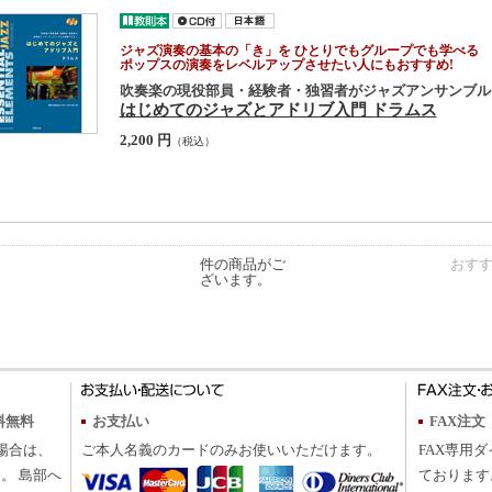
ジャズ演奏の基本の「き」を ひとりでもグループでも学べる
ポップスの演奏をレベルアップさせたい人にもおすすめ!
吹奏楽の現役部員・経験者・独習者がジャズアンサンブル
はじめてのジャズとアドリブ入門 ドラムス
2,200 円
（税込）
件の商品がご
おす
ざいます。
料無料
お支払い
FAX注文
の場合は、
ご本人名義のカードのみお使いいただけます。
FAX専用ダ
。 島部へ
ております