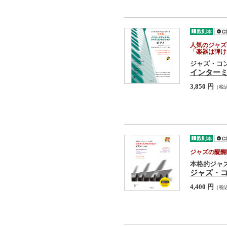
人気のジャズ
「楽器は弾け
ジャズ・コ
インター
3,850 円
（税
ジャズの醍醐
本格的ジャ
ジャズ・コ
4,400 円
（税