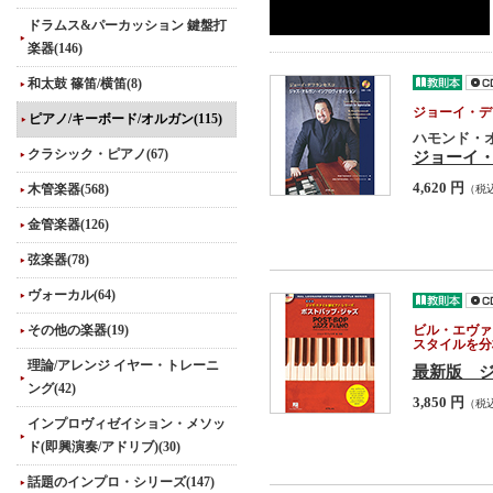
ドラムス&パーカッション 鍵盤打
楽器(146)
和太鼓 篠笛/横笛(8)
ジョーイ・デ
ピアノ/キーボード/オルガン(115)
ハモンド・
クラシック・ピアノ(67)
ジョーイ
4,620 円
木管楽器(568)
（税
金管楽器(126)
弦楽器(78)
ヴォーカル(64)
その他の楽器(19)
ビル・エヴァ
スタイルを分
理論/アレンジ イヤー・トレーニ
最新版 
ング(42)
3,850 円
（税
インプロヴィゼイション・メソッ
ド(即興演奏/アドリブ)(30)
話題のインプロ・シリーズ(147)