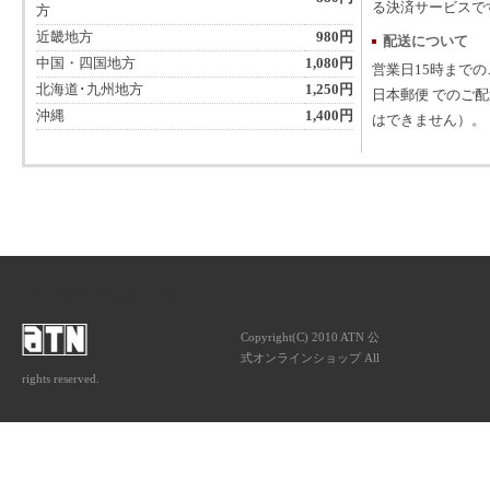
る決済サービスで
方
近畿地方
980円
配送について
中国・四国地方
1,080円
営業日15時まで
北海道･九州地方
1,250円
日本郵便 でのご
沖縄
1,400円
はできません）。
ATNは音楽専門の出版社です。
Copyright(C) 2010 ATN 公
式オンラインショップ All
rights reserved.