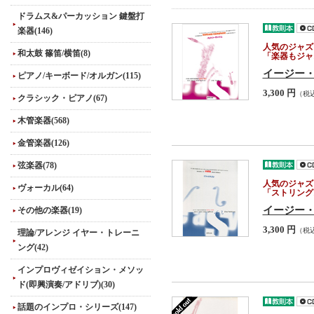
ドラムス&パーカッション 鍵盤打
楽器(146)
人気のジャズ
和太鼓 篠笛/横笛(8)
「楽器もジャ
イージー・
ピアノ/キーボード/オルガン(115)
3,300 円
（税
クラシック・ピアノ(67)
木管楽器(568)
金管楽器(126)
弦楽器(78)
人気のジャズ
ヴォーカル(64)
「ストリング
イージー・
その他の楽器(19)
3,300 円
（税
理論/アレンジ イヤー・トレーニ
ング(42)
インプロヴィゼイション・メソッ
ド(即興演奏/アドリブ)(30)
話題のインプロ・シリーズ(147)