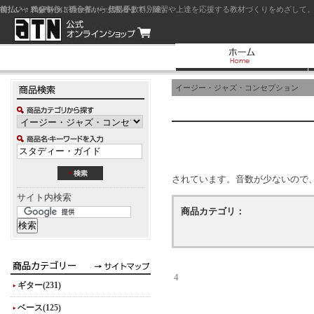
前払い：クレジットカード（一括払い）
後払い：代金引換（現金払い・代引手数料別途）
前払い：PayPay
ジャズを中心に初心者から上級者まで、練習や上達を応援する教材づくりをめざして。
イージー・ジャズ・コンセプション
されています。音数が少ないので
サイト内検索
商品カテゴリ：
4
ギター(231)
ベース(125)