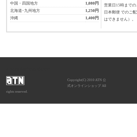
中国・四国地方
1,080円
営業日15時まで
北海道･九州地方
1,250円
日本郵便 でのご
沖縄
1,400円
はできません）。
ATNは音楽専門の出版社です。
Copyright(C) 2010 ATN 公
式オンラインショップ All
rights reserved.