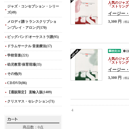
人気のジャズ
ジャズ・コンセプション・シリー
「ストリング
ズ(49)
イージー・
メロディ譜/トランスクリプショ
3,300 円
（税
ン/プレイ・アロング(170)
ビッグバンド/オーケストラ譜(95)
ドラムサークル 音楽療法(17)
学校音楽(221)
人気のジャズ
「ストリング
幼児教育/保育現場(35)
イージー・
その他(9)
3,300 円
（税
CD/DVD(86)
【通販限定】 直輸入版(1409)
クリスマス・セレクション(71)
4
商品数：0点