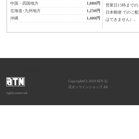
中国・四国地方
1,080円
営業日15時まで
北海道･九州地方
1,250円
日本郵便 でのご
沖縄
1,400円
はできません）。
ATNは音楽専門の出版社です。
Copyright(C) 2010 ATN 公
式オンラインショップ All
rights reserved.