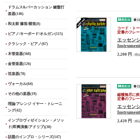
ドラムス&パーカッション 鍵盤打
楽器(146)
和太鼓 篠笛/横笛(8)
コード・トー
定番のフレー
ピアノ/キーボード/オルガン(115)
エッセン
クラシック・ピアノ(67)
Instrument
木管楽器(568)
2,200 円
（税
金管楽器(126)
弦楽器(78)
ヴォーカル(64)
その他の楽器(19)
縦横無尽に疾
定番のフレー
理論/アレンジ イヤー・トレーニ
エッセン
ング(42)
Instrument
インプロヴィゼイション・メソッ
2,420 円
（税
ド(即興演奏/アドリブ)(30)
話題のインプロ・シリーズ(147)