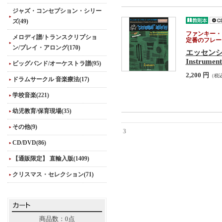
ジャズ・コンセプション・シリー
ズ(49)
ファンキー・
メロディ譜/トランスクリプショ
定番のフレー
ン/プレイ・アロング(170)
エッセン
Instrument
ビッグバンド/オーケストラ譜(95)
2,200 円
（税
ドラムサークル 音楽療法(17)
学校音楽(221)
幼児教育/保育現場(35)
その他(9)
3
CD/DVD(86)
【通販限定】 直輸入版(1409)
クリスマス・セレクション(71)
商品数：0点