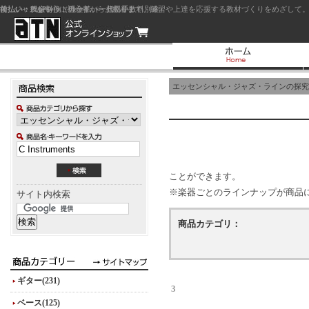
前払い：クレジットカード（一括払い）
後払い：代金引換（現金払い・代引手数料別途）
前払い：PayPay
ジャズを中心に初心者から上級者まで、練習や上達を応援する教材づくりをめざして。
エッセンシャル・ジャズ・ラインの探究
ことができます。
※楽器ごとのラインナップが商品
サイト内検索
商品カテゴリ：
ギター(231)
3
ベース(125)