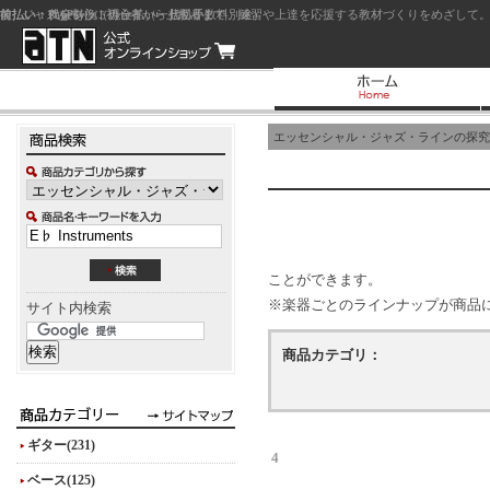
前払い：クレジットカード（一括払い）
後払い：代金引換（現金払い・代引手数料別途）
前払い：PayPay
ジャズを中心に初心者から上級者まで、練習や上達を応援する教材づくりをめざして。
エッセンシャル・ジャズ・ラインの探究
ことができます。
※楽器ごとのラインナップが商品
サイト内検索
商品カテゴリ：
ギター(231)
4
ベース(125)