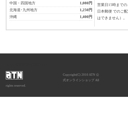
中国・四国地方
1,080円
営業日15時まで
北海道･九州地方
1,250円
日本郵便 でのご
沖縄
1,400円
はできません）。
ATNは音楽専門の出版社です。
Copyright(C) 2010 ATN 公
式オンラインショップ All
rights reserved.