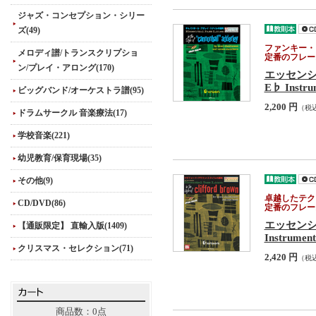
ジャズ・コンセプション・シリー
ズ(49)
ファンキー・
メロディ譜/トランスクリプショ
定番のフレー
ン/プレイ・アロング(170)
エッセン
E♭ Instru
ビッグバンド/オーケストラ譜(95)
2,200 円
（税
ドラムサークル 音楽療法(17)
学校音楽(221)
幼児教育/保育現場(35)
その他(9)
卓越したテク
CD/DVD(86)
定番のフレー
エッセン
【通販限定】 直輸入版(1409)
Instrument
クリスマス・セレクション(71)
2,420 円
（税
商品数：0点