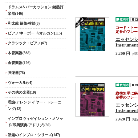
ドラムス&パーカッション 鍵盤打
楽器(146)
和太鼓 篠笛/横笛(8)
コード・トー
定番のフレー
ピアノ/キーボード/オルガン(115)
エッセン
クラシック・ピアノ(67)
Instrument
木管楽器(568)
2,200 円
（税
金管楽器(126)
弦楽器(78)
ヴォーカル(64)
その他の楽器(19)
縦横無尽に疾
定番のフレー
理論/アレンジ イヤー・トレーニ
エッセン
ング(42)
Instrument
インプロヴィゼイション・メソッ
2,420 円
（税
ド(即興演奏/アドリブ)(30)
話題のインプロ・シリーズ(147)